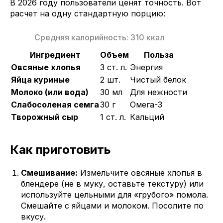
В 2026 году пользователи ценят точность. Вот
расчет на одну стандартную порцию:
Средняя калорийность: 310 ккал
Ингредиент
Объем
Польза
Овсяные хлопья
3 ст. л.
Энергия
Яйца куриные
2 шт.
Чистый белок
Молоко (или вода)
30 мл
Для нежности
Слабосоленая семга
30 г
Омега-3
Творожный сыр
1 ст. л.
Кальций
Как приготовить
Смешивание:
Измельчите овсяные хлопья в
блендере (не в муку, оставьте текстуру) или
используйте цельными для «грубого» помола.
Смешайте с яйцами и молоком. Посолите по
вкусу.