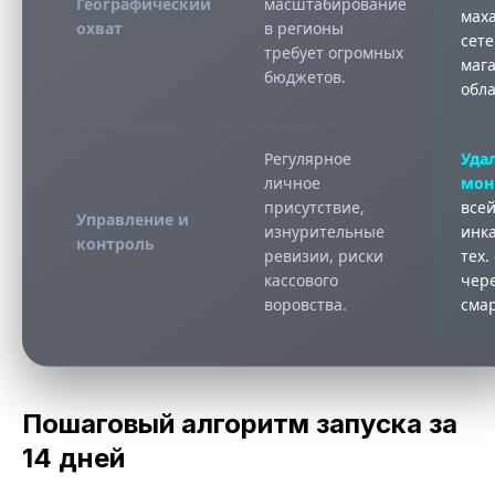
Географический
масштабирование
маха
охват
в регионы
сет
требует огромных
маг
бюджетов.
обла
Регулярное
Уда
личное
мон
присутствие,
всей
Управление и
изнурительные
инк
контроль
ревизии, риски
тех.
кассового
чер
воровства.
смар
Пошаговый алгоритм запуска за
14 дней