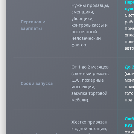
Пер
Нужны продавцы,
нуж
сменщики,
Сис
уборщики,
Персонал и
рабо
контроль кассы и
зарплаты
при
постоянный
опл
человеческий
пол
фактор.
авт
От 1 до 2 месяцев
До 
(сложный ремонт,
(мо
СЭС, пожарные
мон
Сроки запуска
инспекции,
под
закупка торговой
гото
мебели).
под 
Люб
Жестко привязан
РУз
к одной локации,
ожи