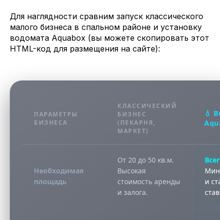
Для наглядности сравним запуск классического
малого бизнеса в спальном районе и установку
водомата Aquabox (вы можете скопировать этот
HTML-код для размещения на сайте):
КЛАССИЧЕСКИЙ
💧 
ПАРАМЕТРЫ
БИЗНЕС
БИЗНЕСА
(ПЕКАРНЯ,
Aqu
МАРКЕТ)
От 20 до 50 кв.м.
Всег
Необходимая
Высокая
Мин
площадь
стоимость аренды
и ст
и залога.
став