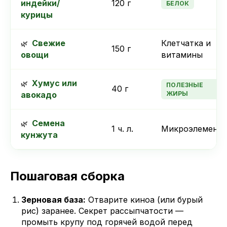
индейки/
120 г
БЕЛОК
курицы
Свежие
Клетчатка и
150 г
овощи
витамины
Хумус или
ПОЛЕЗНЫЕ
40 г
авокадо
ЖИРЫ
Семена
1 ч. л.
Микроэлемент
кунжута
Пошаговая сборка
Зерновая база:
Отварите киноа (или бурый
рис) заранее. Секрет рассыпчатости —
промыть крупу под горячей водой перед