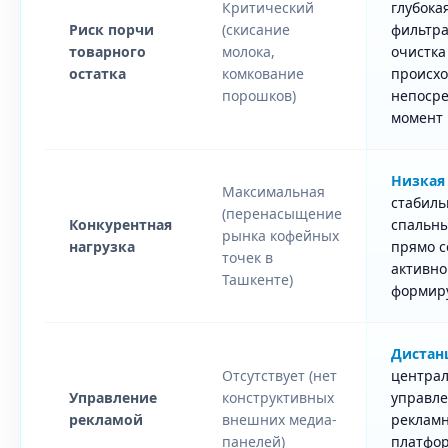
Критический
глубока
Риск порчи
(скисание
фильтра
товарного
молока,
очистка
остатка
комкование
происхо
порошков)
непосре
момент 
Низкая
Максимальная
стабил
(перенасыщение
Конкурентная
спальны
рынка кофейных
нагрузка
прямо с
точек в
активно
Ташкенте)
формиру
Дистан
Отсутствует (нет
центра
Управление
конструктивных
управле
рекламой
внешних медиа-
реклам
панелей)
платфо