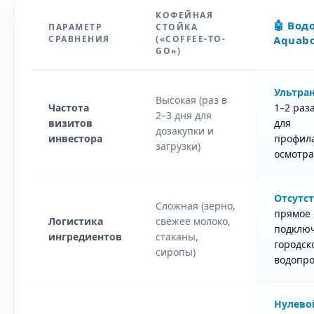
КОФЕЙНАЯ
🤖 Вод
ПАРАМЕТР
СТОЙКА
СРАВНЕНИЯ
(«COFFEE-TO-
Aquab
GO»)
Ультра
Высокая (раз в
Частота
1–2 раз
2–3 дня для
визитов
для
дозакупки и
инвестора
профила
загрузки)
осмотра
Отсутс
Сложная (зерно,
прямое
Логистика
свежее молоко,
подклю
ингредиентов
стаканы,
городск
сиропы)
водопро
Нулево