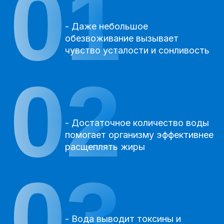
01
- Даже небольшое
обезвоживание вызывает
чувство усталости и сонливость
02
- Достаточное количество воды
помогает организму эффективнее
расщеплять жиры
03
- Вода выводит токсины и