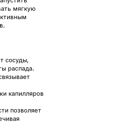
запустить
вать мягкую
ективным
в.
т сосуды,
ы распада.
связывает
ки капилляров
сти позволяет
ечивая