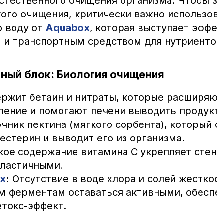
естественного очищения организма. Чтобы 
кого очищения, критически важно использо
 воду от
Aquabox
, которая выступает эфф
 и транспортным средством для нутриенто
ный блок: Биология очищения
ржит бетаин и нитраты, которые расширяю
ление и помогают печени выводить продукт
чник пектина (мягкого сорбента), который 
естерин и выводит его из организма.
ое содержание витамина С укрепляет стен
эластичными.
x
:
Отсутствие в воде хлора и солей жестко
м ферментам оставаться активными, обесп
етокс-эффект.