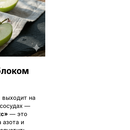
блоком
а выходит на
 сосудах —
кс»
— это
 азота и