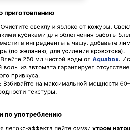
о приготовлению
Очистите свеклу и яблоко от кожуры. Свек
лкими кубиками для облегчения работы бле
естите ингредиенты в чашу, добавьте лим
ь (по желанию, для усиления кровотока).
Влейте 250 мл чистой воды от
Aquabox
. И
 воды из автомата гарантирует отсутствие
ого привкуса.
:
Взбивайте на максимальной мощности 60–
родности текстуры.
и по употреблению
я детокс-эффекта пейте смузи
утром нато