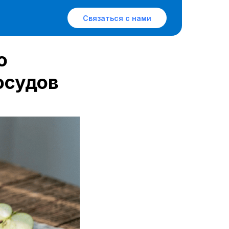
Связаться с нами
о
осудов