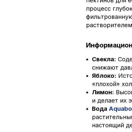
пектинов для 
процесс глубо
фильтрованную
растворителем
Информацион
Свекла:
Соде
снижают дав
Яблоко:
Исто
«плохой» хол
Лимон:
Высок
и делает их 
Вода
Aquabo
растительны
настоящий д