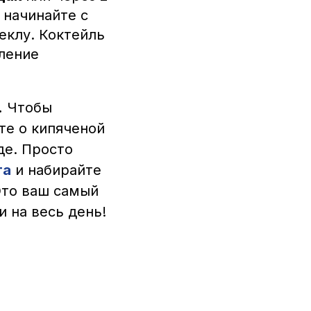
 начинайте с
еклу. Коктейль
сление
.
Чтобы
те о кипяченой
де. Просто
та
и набирайте
Это ваш самый
 на весь день!