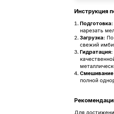
Инструкция п
Подготовка:
нарезать ме
Загрузка:
Пом
свежий имбир
Гидратация:
качественной
металлическ
Смешивание
полной одно
Рекомендаци
Для достижени