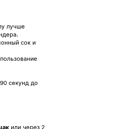
лу лучше
ндера.
онный сок и
спользование
90 секунд до
щак
или через 2