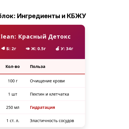
блок: Ингредиенты и КБЖУ
Clean: Красный Детокс
🥩 Б: 2г
🥑 Ж: 0.5г
🍎 У: 34г
Кол-во
Польза
100 г
Очищение крови
1 шт
Пектин и клетчатка
250 мл
Гидратация
1 ст. л.
Эластичность сосудов