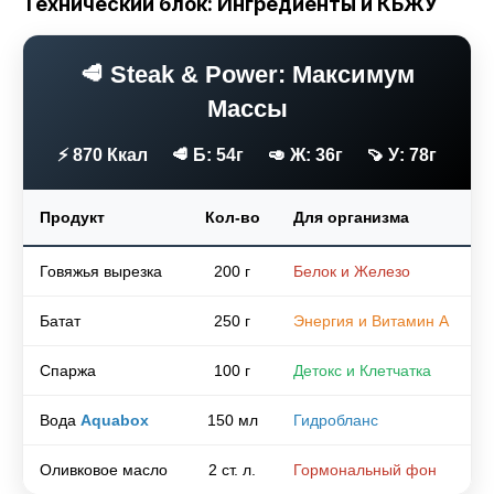
Технический блок: Ингредиенты и КБЖУ
🥩 Steak & Power: Максимум
Массы
⚡ 870 Ккал
🥩 Б: 54г
🥑 Ж: 36г
🍠 У: 78г
Продукт
Кол-во
Для организма
Говяжья вырезка
200 г
Белок и Железо
Батат
250 г
Энергия и Витамин А
Спаржа
100 г
Детокс и Клетчатка
Вода
Aquabox
150 мл
Гидробланс
Оливковое масло
2 ст. л.
Гормональный фон