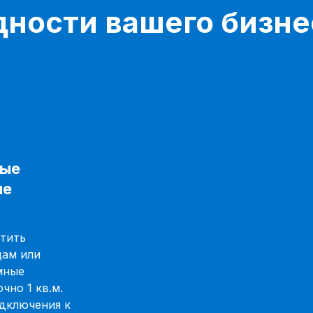
дности вашего бизн
ные
ые
атить
цам или
мные
чно 1 кв.м.
одключения к