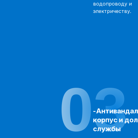
водопроводу и
электричеству.
03
-Антиванда
корпус и дол
службы