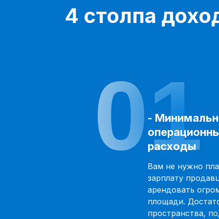
4 столпа дохо
01
- Минималь
операционн
расходы
Вам не нужно пл
зарплату продав
арендовать огро
площади. Достато
пространства, п