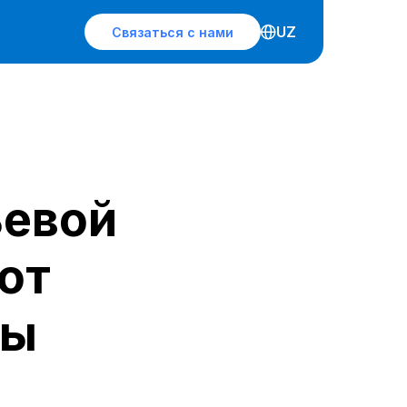
UZ
Связаться с нами
ьевой
от
ты