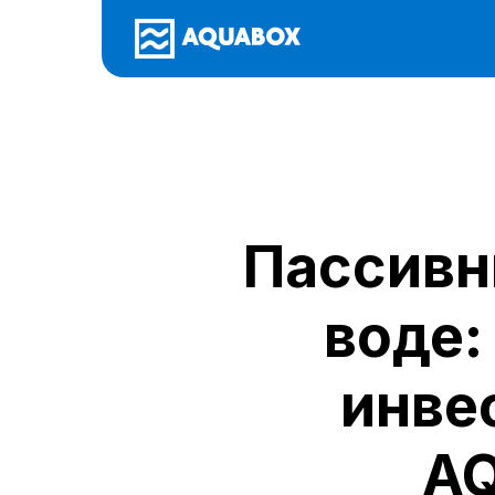
Пассивн
воде:
инве
AQ