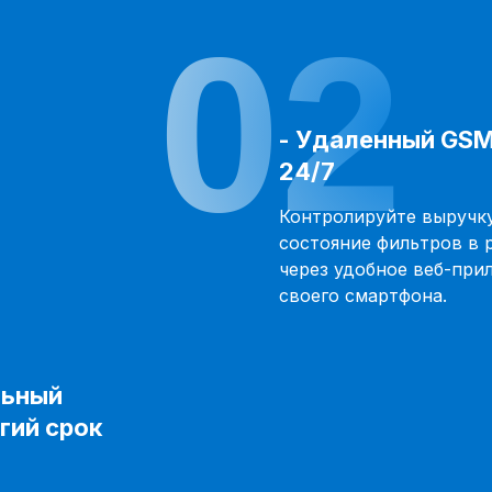
02
- Удаленный GS
24/7
Контролируйте выручку
состояние фильтров в 
через удобное веб-при
своего смартфона.
льный
гий срок