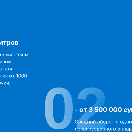
литров
вный объем
жилом
а при
ния от 1000
02
очки.
- от 3 500 000 с
Средний оборот с одно
локализованного аппар