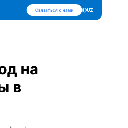
UZ
Связаться с нами
од на
ы в