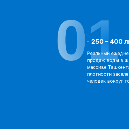
01
- 250 – 400 
Реальный ежедне
продаж воды в 
массиве Ташкент
плотности заселе
человек вокруг т