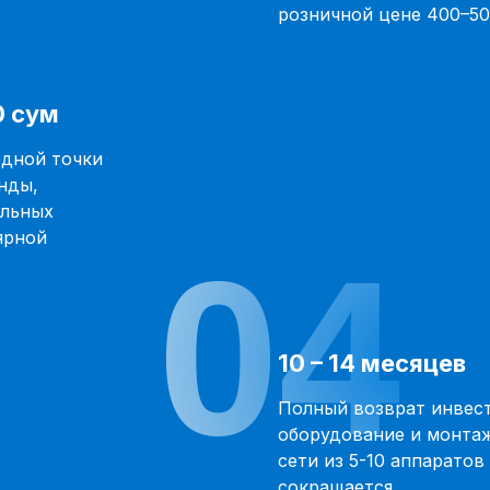
розничной цене 400–500
0 сум
одной точки
нды,
альных
ярной
04
.
10 – 14 месяцев
Полный возврат инвес
оборудование и монтаж
сети из 5-10 аппаратов
сокращается.