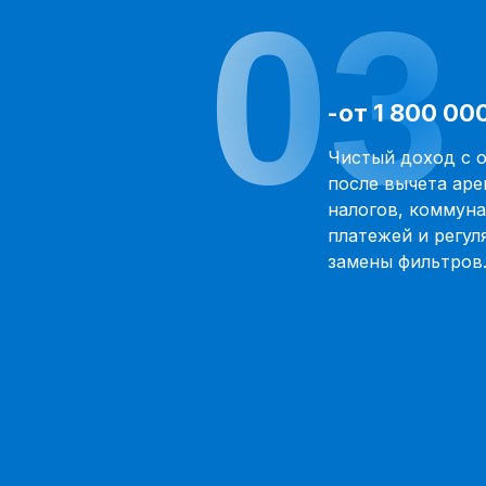
03
-от 1 800 00
Чистый доход с 
после вычета аре
налогов, коммун
платежей и регул
замены фильтров