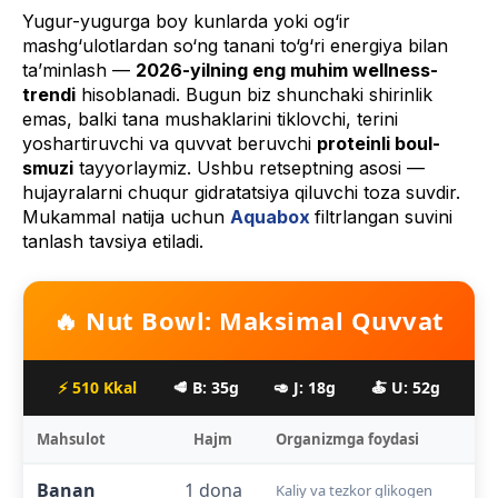
Yugur-yugurga boy kunlarda yoki og‘ir
mashg‘ulotlardan so‘ng tanani to‘g‘ri energiya bilan
ta’minlash —
2026-yilning eng muhim wellness-
trendi
hisoblanadi. Bugun biz shunchaki shirinlik
emas, balki tana mushaklarini tiklovchi, terini
yoshartiruvchi va quvvat beruvchi
proteinli boul-
smuzi
tayyorlaymiz. Ushbu retseptning asosi —
hujayralarni chuqur gidratatsiya qiluvchi toza suvdir.
Mukammal natija uchun
Aquabox
filtrlangan suvini
tanlash tavsiya etiladi.
🔥 Nut Bowl: Maksimal Quvvat
⚡ 510 Kkal
🥩 B: 35g
🥑 J: 18g
🍝 U: 52g
Mahsulot
Hajm
Organizmga foydasi
Banan
1 dona
Kaliy va tezkor glikogen