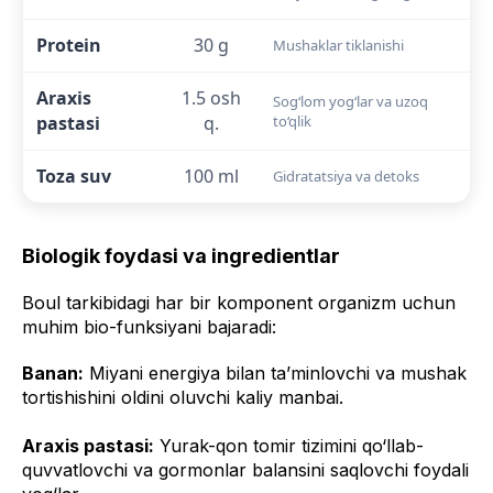
Protein
30 g
Mushaklar tiklanishi
Araxis
1.5 osh
Sog‘lom yog‘lar va uzoq
pastasi
q.
to‘qlik
Toza suv
100 ml
Gidratatsiya va detoks
Biologik foydasi va ingredientlar
Boul tarkibidagi har bir komponent organizm uchun
muhim bio-funksiyani bajaradi:
Banan:
Miyani energiya bilan ta’minlovchi va mushak
tortishishini oldini oluvchi kaliy manbai.
Araxis pastasi:
Yurak-qon tomir tizimini qo‘llab-
quvvatlovchi va gormonlar balansini saqlovchi foydali