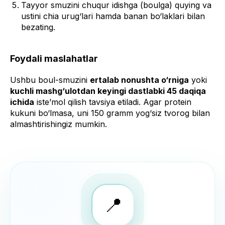
Tayyor smuzini chuqur idishga (boulga) quying va
ustini chia urug‘lari hamda banan bo‘laklari bilan
bezating.
Foydali maslahatlar
Ushbu boul-smuzini
ertalab nonushta o‘rniga
yoki
kuchli mashg‘ulotdan keyingi dastlabki 45 daqiqa
ichida
iste’mol qilish tavsiya etiladi. Agar protein
kukuni bo‘lmasa, uni 150 gramm yog‘siz tvorog bilan
almashtirishingiz mumkin.
📍