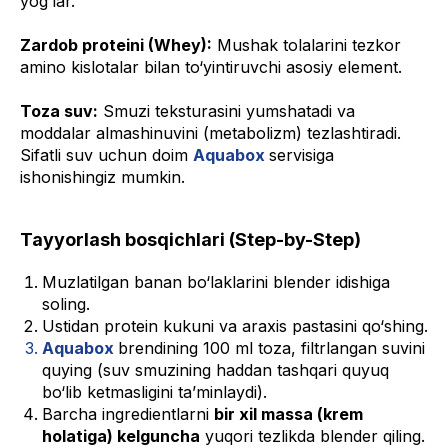
yog‘lar.
Zardob proteini (Whey):
Mushak tolalarini tezkor
amino kislotalar bilan to‘yintiruvchi asosiy element.
Toza suv:
Smuzi teksturasini yumshatadi va
moddalar almashinuvini (metabolizm) tezlashtiradi.
Sifatli suv uchun doim
Aquabox
servisiga
ishonishingiz mumkin.
Tayyorlash bosqichlari (Step-by-Step)
Muzlatilgan banan bo‘laklarini blender idishiga
soling.
Ustidan protein kukuni va araxis pastasini qo‘shing.
Aquabox
brendining 100 ml toza, filtrlangan suvini
quying (suv smuzining haddan tashqari quyuq
bo‘lib ketmasligini ta’minlaydi).
Barcha ingredientlarni
bir xil massa (krem
holatiga) kelguncha
yuqori tezlikda blender qiling.