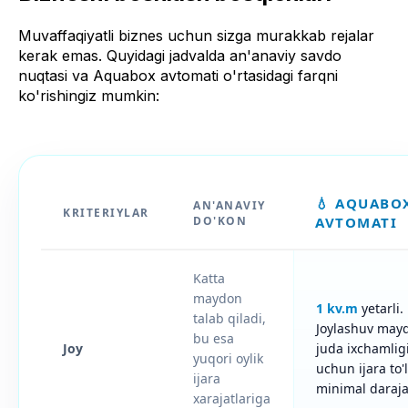
Muvaffaqiyatli biznes uchun sizga murakkab rejalar
kerak emas. Quyidagi jadvalda an'anaviy savdo
nuqtasi va Aquabox avtomati o'rtasidagi farqni
ko'rishingiz mumkin:
💧 AQUABO
AN'ANAVIY
KRITERIYLAR
DO'KON
AVTOMATI
Katta
maydon
1 kv.m
yetarli.
talab qiladi,
Joylashuv may
bu esa
Joy
juda ixchamlig
yuqori oylik
uchun ijara to'
ijara
minimal daraj
xarajatlariga