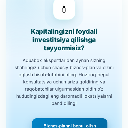
💧
Kapitalingizni foydali
investitsiya qilishga
tayyormisiz?
Aquabox ekspertlaridan aynan sizning
shahringiz uchun shaxsiy biznes-plan va o‘zini
oqlash hisob-kitobini oling. Hoziroq bepul
konsultatsiya uchun ariza qoldiring va
raqobatchilar ulgurmasidan oldin o‘z
hududingizdagi eng daromadli lokatsiyalarni
band qiling!
Biznes-planni bepul olish