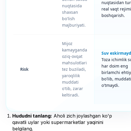
nuqtasidan tur
nuqtasida
real vaqt rejim
shaxsan
boshqarish.
bo'lish
majburiyati.
Mijoz
kamayganda
Suv eskirmayd
oziq-ovqat
Toza ichimlik s
mahsulotlari
har doim eng
Risk
tez buziladi,
birlamchi ehtiy
yaroqlilik
bo'lib, muddat
muddati
o'tmaydi.
o'tib, zarar
keltiradi.
Hududni tanlang:
Aholi zich joylashgan ko'p
qavatli uylar yoki supermarketlar yaqinini
belgilang.