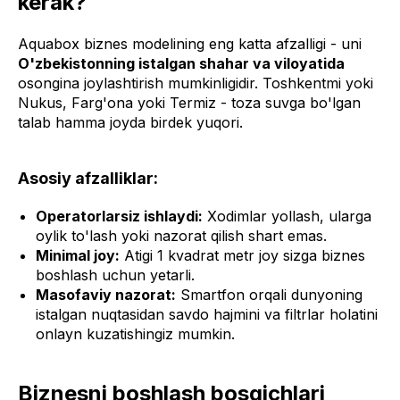
kerak?
Aquabox biznes modelining eng katta afzalligi - uni
O'zbekistonning istalgan shahar va viloyatida
osongina joylashtirish mumkinligidir. Toshkentmi yoki
Nukus, Farg'ona yoki Termiz - toza suvga bo'lgan
talab hamma joyda birdek yuqori.
Asosiy afzalliklar:
Operatorlarsiz ishlaydi:
Xodimlar yollash, ularga
oylik to'lash yoki nazorat qilish shart emas.
Minimal joy:
Atigi 1 kvadrat metr joy sizga biznes
boshlash uchun yetarli.
Masofaviy nazorat:
Smartfon orqali dunyoning
istalgan nuqtasidan savdo hajmini va filtrlar holatini
onlayn kuzatishingiz mumkin.
Biznesni boshlash bosqichlari