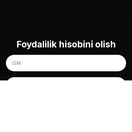
Foydalilik hisobini olish
+998
Maslahatga yozilish
Murojaatingiz uchun rahmat. Yaqin kunlarda mutaxassislarimiz siz