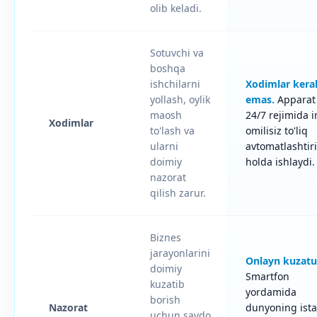
olib keladi.
Sotuvchi va
boshqa
ishchilarni
Xodimlar kera
yollash, oylik
emas.
Apparat
maosh
24/7 rejimida 
Xodimlar
to'lash va
omilisiz to'liq
ularni
avtomatlashtir
doimiy
holda ishlaydi.
nazorat
qilish zarur.
Biznes
jarayonlarini
Onlayn kuzatu
doimiy
Smartfon
kuzatib
yordamida
borish
Nazorat
dunyoning ist
uchun savdo