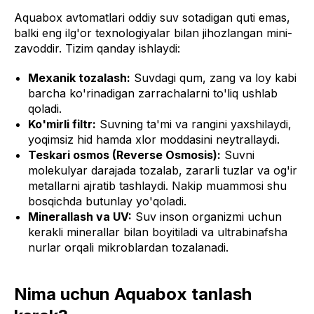
Aquabox avtomatlari oddiy suv sotadigan quti emas,
balki eng ilg'or texnologiyalar bilan jihozlangan mini-
zavoddir. Tizim qanday ishlaydi:
Mexanik tozalash:
Suvdagi qum, zang va loy kabi
barcha ko'rinadigan zarrachalarni to'liq ushlab
qoladi.
Ko'mirli filtr:
Suvning ta'mi va rangini yaxshilaydi,
yoqimsiz hid hamda xlor moddasini neytrallaydi.
Teskari osmos (Reverse Osmosis):
Suvni
molekulyar darajada tozalab, zararli tuzlar va og'ir
metallarni ajratib tashlaydi. Nakip muammosi shu
bosqichda butunlay yo'qoladi.
Minerallash va UV:
Suv inson organizmi uchun
kerakli minerallar bilan boyitiladi va ultrabinafsha
nurlar orqali mikroblardan tozalanadi.
Nima uchun Aquabox tanlash