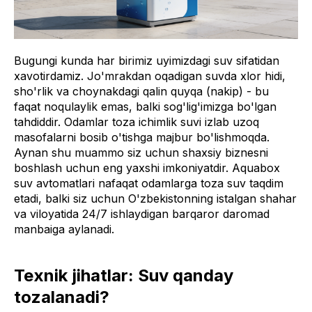
Bugungi kunda har birimiz uyimizdagi suv sifatidan
xavotirdamiz. Jo'mrakdan oqadigan suvda xlor hidi,
sho'rlik va choynakdagi qalin quyqa (nakip) - bu
faqat noqulaylik emas, balki sog'lig'imizga bo'lgan
tahdiddir. Odamlar toza ichimlik suvi izlab uzoq
masofalarni bosib o'tishga majbur bo'lishmoqda.
Aynan shu muammo siz uchun shaxsiy biznesni
boshlash uchun eng yaxshi imkoniyatdir. Aquabox
suv avtomatlari nafaqat odamlarga toza suv taqdim
etadi, balki siz uchun O'zbekistonning istalgan shahar
va viloyatida 24/7 ishlaydigan barqaror daromad
manbaiga aylanadi.
Texnik jihatlar: Suv qanday
tozalanadi?