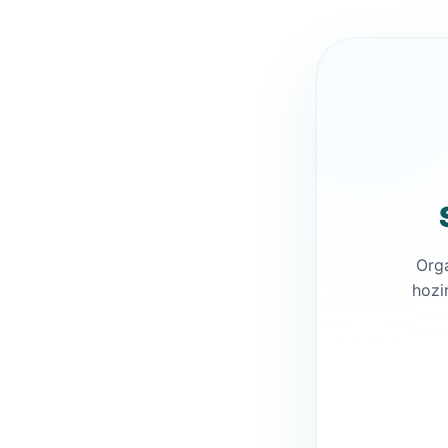
Org
hozi