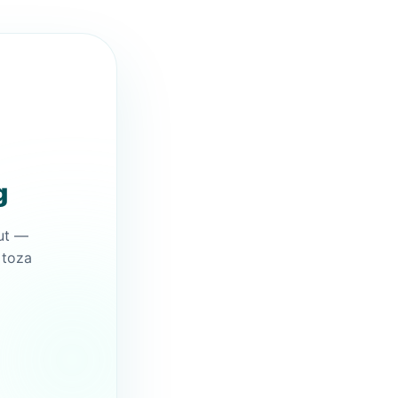
g
ut —
 toza