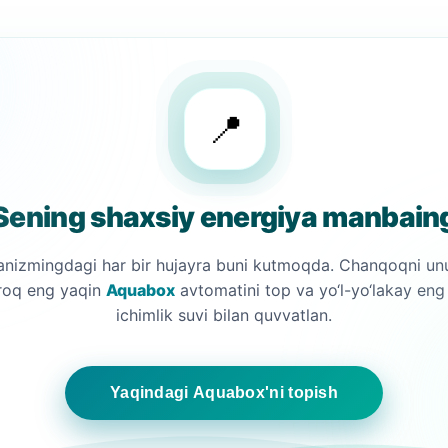
📍
Sening shaxsiy energiya manbain
anizmingdagi har bir hujayra buni kutmoqda. Chanqoqni un
roq eng yaqin
Aquabox
avtomatini top va yo‘l-yo‘lakay eng
ichimlik suvi bilan quvvatlan.
Yaqindagi Aquabox'ni topish