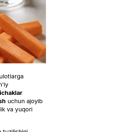
ulotlarga
'iy
ichaklar
ish
uchun ajoyib
ik va yuqori
uzilishini