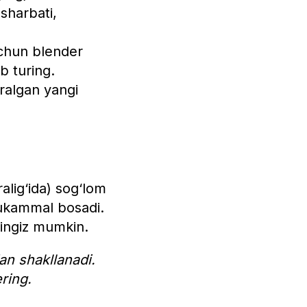
 sharbati,
uchun blender
b turing.
‘ralgan yangi
alig‘ida) sog‘lom
 mukammal bosadi.
ingiz mumkin.
n shakllanadi.
ring.