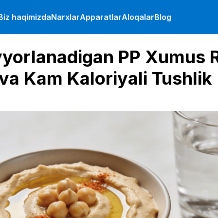
Biz haqimizda
Narxlar
Apparatlar
Aloqalar
Blog
yorlanadigan PP Xumus R
va Kam Kaloriyali Tushlik