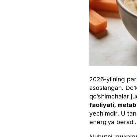
2026-yilning par
asoslangan. Do‘k
qo‘shimchalar j
faoliyati, metab
yechimdir. U tan
energiya beradi.
Nuhutni mukamma