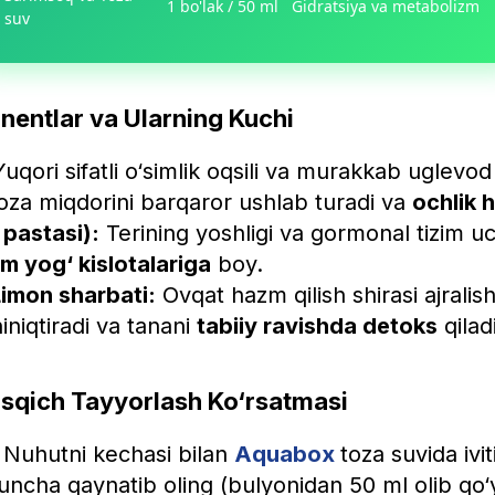
1 bo'lak / 50 ml
Gidratsiya va metabolizm
suv
entlar va Ularning Kuchi
uqori sifatli o‘simlik oqsili va murakkab uglevo
oza miqdorini barqaror ushlab turadi va
ochlik h
 pastasi):
Terining yoshligi va gormonal tizim u
m yog‘ kislotalariga
boy.
imon sharbati:
Ovqat hazm qilish shirasi ajralish
iniqtiradi va tanani
tabiiy ravishda detoks
qiladi
qich Tayyorlash Ko‘rsatmasi
Nuhutni kechasi bilan
Aquabox
toza suvida ivit
ncha qaynatib oling (bulyonidan 50 ml olib qo‘y