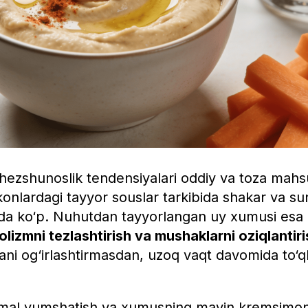
hezshunoslik tendensiyalari oddiy va toza mahs
onlardagi tayyor souslar tarkibida shakar va sun
uda ko‘p. Nuhutdan tayyorlangan uy xumusi esa
olizmni tezlashtirish va mushaklarni oziqlantir
ani og‘irlashtirmasdan, uzoq vaqt davomida to‘ql
l yumshatish va xumusning mayin kremsimon t