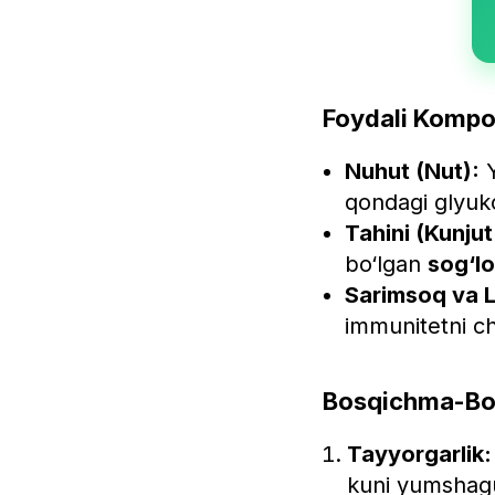
Foydali Kompon
Nuhut (Nut):
Y
qondagi glyuk
Tahini (Kunjut
bo‘lgan
sog‘lo
Sarimsoq va L
immunitetni ch
Bosqichma-Bos
Tayyorgarlik:
kuni yumshagu