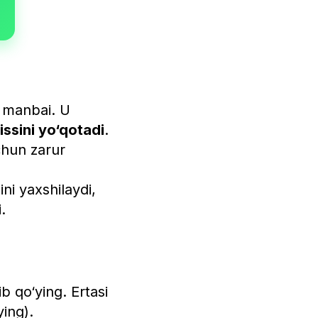
d manbai. U
issini yo‘qotadi
.
chun zarur
ini yaxshilaydi,
.
ib qo‘ying. Ertasi
ing).