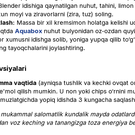
lender idishiga qaynatilgan nuhut, tahini, limon
un moyi va ziravorlarni (zira, tuz) soling.
zlash:
Massa bir xil kremsimon holatga kelishi 
aqtda
Aquabox
nuhut bulyonidan oz-ozdan quyi
 xumusni idishga solib, yoniga yupqa qilib to‘g
ng tayoqchalarini joylashtiring.
siyalari
mma vaqtida
(ayniqsa tushlik va kechki ovqat or
ste'mol qilish mumkin. U non yoki chips o‘rnini
muzlatgichda yopiq idishda 3 kungacha saqlash
 mukammal salomatlik kundalik mayda odatlarda
dan voz keching va tanangizga toza energiya be