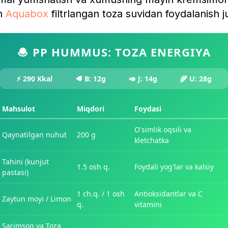
un
Aquabox
filtrlangan toza suvidan foydalanish 
🧆 PP HUMMUS: TOZA ENERGIYA
⚡ 290 Kkal
🥩 B: 12g
🥑 J: 14g
🌾 U: 28g
Mahsulot
Miqdori
Foydasi
O'simlik oqsili va
Qaynatilgan nuhut
200 g
kletchatka
Tahini (kunjut
1.5 osh q.
Foydali yog'lar va kalsiy
pastasi)
1 ch.q. / 1 osh
Antioksidantlar va C
Zaytun moyi / Limon
q.
vitamini
Sarimsoq va Toza