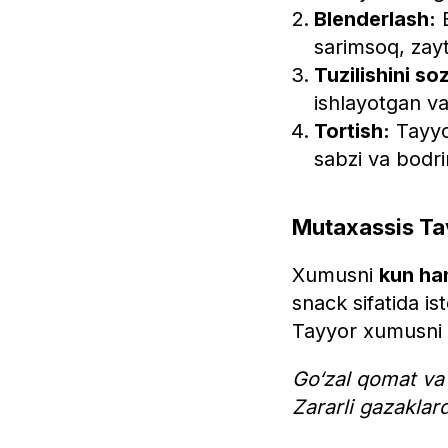
Blenderlash:
B
sarimsoq, zayt
Tuzilishini so
ishlayotgan v
Tortish:
Tayyor
sabzi va bodri
Mutaxassis Tav
Xumusni
kun ha
snack sifatida i
Tayyor xumusni 
Go‘zal qomat va
Zararli gazaklar