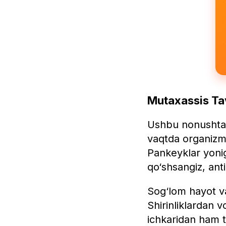
Mutaxassis Tav
Ushbu nonushta
vaqtda organizm 
Pankeyklar yonig
qo‘shsangiz, ant
Sog‘lom hayot v
Shirinliklardan 
ichkaridan ham t