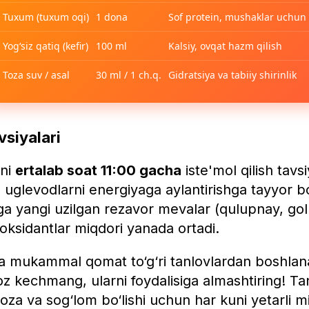
Tuxum (tuxum oqi)
1 dona
Sof protein, mushaklar uchun
Yog‘siz qatiq (kefir)
100 ml
Kalsiy, ovqat hazm qilish
Toza suv / asal
30 ml / 1 ch.q.
Gidratsiya va tabiiy shirinlik
siyalari
ni
ertalab soat 11:00 gacha
iste'mol qilish tavs
uglevodlarni energiyaga aylantirishga tayyor bo
a yangi uzilgan rezavor mevalar (qulupnay, gol
ioksidantlar miqdori yanada ortadi.
a mukammal qomat to‘g‘ri tanlovlardan boshlan
voz kechmang, ularni foydalisiga almashtiring! T
oza va sog‘lom bo‘lishi uchun har kuni yetarli mi