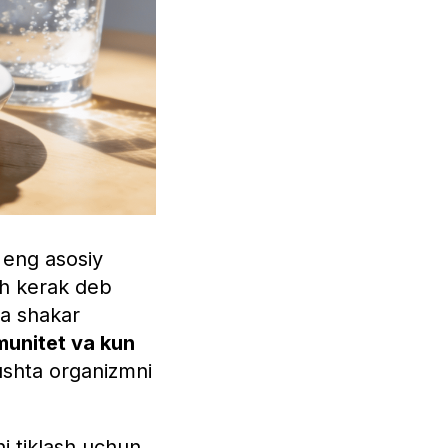
 eng asosiy
ish kerak deb
da shakar
mmunitet va kun
shta organizmni
i tiklash uchun