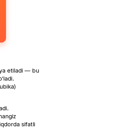
iya etiladi — bu
‘ladi.
ubika)
adi.
anangiz
qdorda sifatli