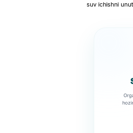
suv ichishni un
Org
hozi