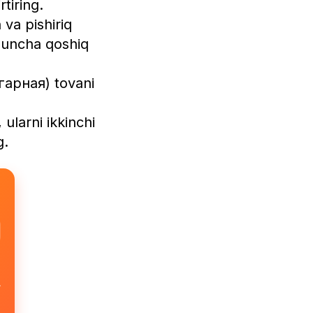
tiring.
va pishiriq
guncha qoshiq
гарная) tovani
ularni ikkinchi
g.