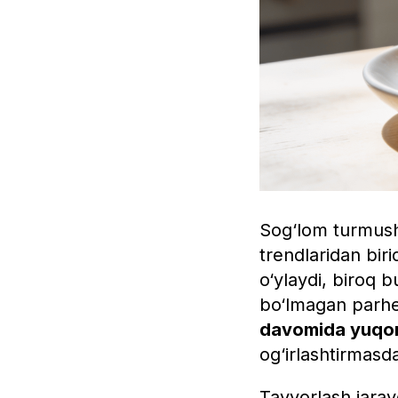
Sog‘lom turmush 
trendlaridan biri
o‘ylaydi, biroq 
bo‘lmagan parh
davomida yuqor
og‘irlashtirmasda
Tayyorlash jaray