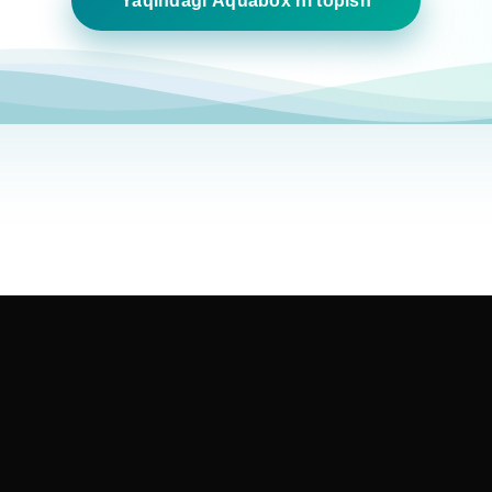
Yaqindagi Aquabox'ni topish