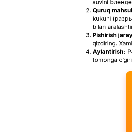
suvini bлендер
Quruq mahsul
kukuni (разры
bilan aralashti
Pishirish jara
qizdiring. Xam
Aylantirish:
Pa
tomonga o‘gir