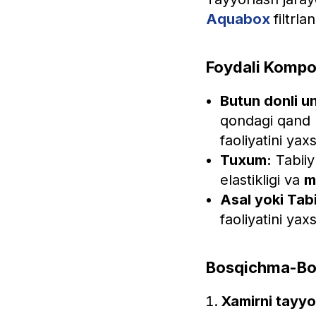
Aquabox
filtrl
Foydali Kompon
Butun donli 
qondagi qand m
faoliyatini yax
Tuxum:
Tabiiy 
elastikligi va
m
Asal yoki Tabi
faoliyatini ya
Bosqichma-Bos
Xamirni tayyo