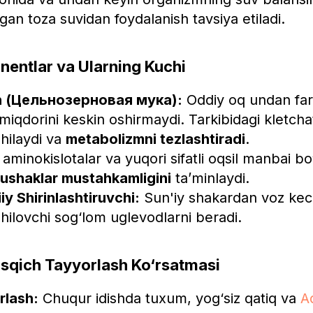
angan toza suvidan foydalanish tavsiya etiladi.
entlar va Ularning Kuchi
un (Цельнозерновая мука):
Oddiy oq undan farq
iqdorini keskin oshirmaydi. Tarkibidagi kletcha
shilaydi va
metabolizmni tezlashtiradi
.
aminokislotalar va yuqori sifatli oqsil manbai bo‘l
ushaklar mustahkamligini
ta’minlaydi.
iy Shirinlashtiruvchi:
Sun'iy shakardan voz kec
xshilovchi sog‘lom uglevodlarni beradi.
qich Tayyorlash Ko‘rsatmasi
rlash:
Chuqur idishda tuxum, yog‘siz qatiq va
A