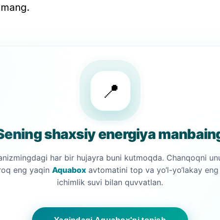
utmang.
📍
Sening shaxsiy energiya manbain
anizmingdagi har bir hujayra buni kutmoqda. Chanqoqni un
roq eng yaqin
Aquabox
avtomatini top va yo‘l-yo‘lakay eng
ichimlik suvi bilan quvvatlan.