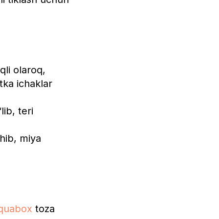
li olaroq,
tka ichaklar
ib, teri
hib, miya
quabox
toza