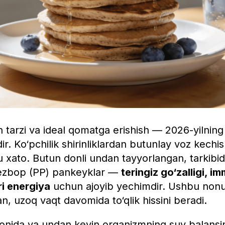
tarzi va ideal qomatga erishish — 2026-yilning
dir. Ko‘pchilik shirinliklardan butunlay voz kech
bu xato. Butun donli undan tayyorlangan, tarkibi
ezbop (PP) pankeyklar —
teringiz go‘zalligi, i
i energiya
uchun ajoyib yechimdir. Ushbu nonu
n, uzoq vaqt davomida to‘qlik hissini beradi.
onida va undan keyin organizmning suv balansin