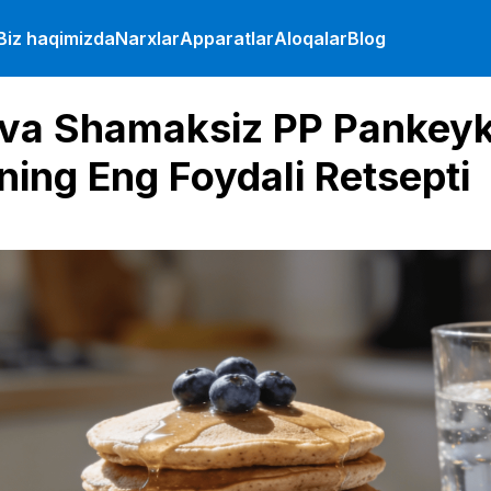
Biz haqimizda
Narxlar
Apparatlar
Aloqalar
Blog
va Shamaksiz PP Pankeyk
ning Eng Foydali Retsepti