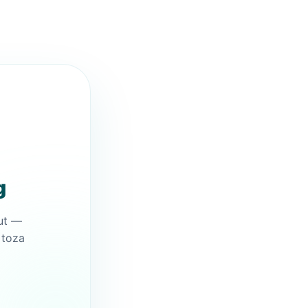
g
ut —
 toza