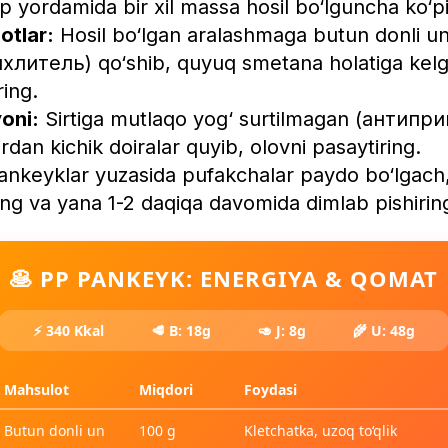
 yordamida bir xil massa hosil bo‘lguncha ko‘pir
otlar:
Hosil bo‘lgan aralashmaga butun donli un 
хлитель) qo‘shib, quyuq smetana holatiga kel
ring.
yoni:
Sirtiga mutlaqo yog‘ surtilmagan (антипри
irdan kichik doiralar quyib, olovni pasaytiring.
nkeyklar yuzasida pufakchalar paydo bo‘lgach, 
ing va yana 1-2 daqiqa davomida dimlab pishirin
🥞 PP PANKEYK: ENERGIYA & QOMAT
⚡ 340 Kkal
🥩 B: 18g
🥑 J: 8g
🌾 U: 48g
Mahsulot
Miqdori
Foydasi
Butun donli un
100 g
Kletchatka, uzoq to‘qlik