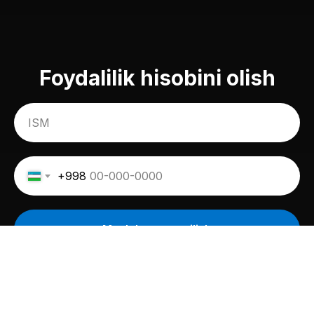
Foydalilik hisobini olish
+998
Maslahatga yozilish
Murojaatingiz uchun rahmat. Yaqin kunlarda mutaxassislarimiz siz
bilan bog‘lanishadi.