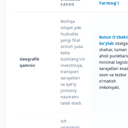
Tarmog'i
SAVDO
Boshqa
viloyat yoki
hududda
Butun O'zbeki
yangi filial
bo'ylab
istalg
ochish juda
shahar, tuman
katta
aholi punktlar
Geografik
boshlang'ich
minimal logist
qamrov
investitsiya,
xarajatlari eva
transport
oson va tezkor
xarajatlari
o'rnatish
va qat'iy
imkoniyati.
jismoniy
nazoratni
talab etadi.
Ish
jarayonini