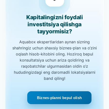
Kapitalingizni foydali
investitsiya qilishga
tayyormisiz?
Aquabox ekspertlaridan aynan sizning
shahringiz uchun shaxsiy biznes-plan va o‘zini
oqlash hisob-kitobini oling. Hoziroq bepul
konsultatsiya uchun ariza qoldiring va
raqobatchilar ulgurmasidan oldin o‘z
hududingizdagi eng daromadli lokatsiyalarni
band qiling!
Biznes-planni bepul olish