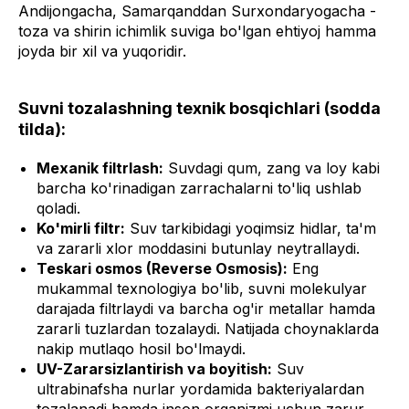
Andijongacha, Samarqanddan Surxondaryogacha -
toza va shirin ichimlik suviga bo'lgan ehtiyoj hamma
joyda bir xil va yuqoridir.
Suvni tozalashning texnik bosqichlari (sodda
tilda):
Mexanik filtrlash:
Suvdagi qum, zang va loy kabi
barcha ko'rinadigan zarrachalarni to'liq ushlab
qoladi.
Ko'mirli filtr:
Suv tarkibidagi yoqimsiz hidlar, ta'm
va zararli xlor moddasini butunlay neytrallaydi.
Teskari osmos (Reverse Osmosis):
Eng
mukammal texnologiya bo'lib, suvni molekulyar
darajada filtrlaydi va barcha og'ir metallar hamda
zararli tuzlardan tozalaydi. Natijada choynaklarda
nakip mutlaqo hosil bo'lmaydi.
UV-Zararsizlantirish va boyitish:
Suv
ultrabinafsha nurlar yordamida bakteriyalardan
tozalanadi hamda inson organizmi uchun zarur