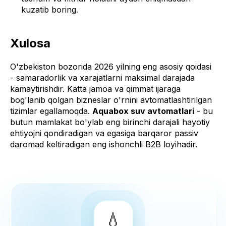
kuzatib boring.
Xulosa
O'zbekiston bozorida 2026 yilning eng asosiy qoidasi
- samaradorlik va xarajatlarni maksimal darajada
kamaytirishdir. Katta jamoa va qimmat ijaraga
bog'lanib qolgan bizneslar o'rnini avtomatlashtirilgan
tizimlar egallamoqda.
Aquabox suv avtomatlari
- bu
butun mamlakat bo'ylab eng birinchi darajali hayotiy
ehtiyojni qondiradigan va egasiga barqaror passiv
daromad keltiradigan eng ishonchli B2B loyihadir.
💧