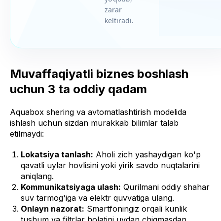
zarar
keltiradi.
Muvaffaqiyatli biznes boshlash
uchun 3 ta oddiy qadam
Aquabox shering va avtomatlashtirish modelida
ishlash uchun sizdan murakkab bilimlar talab
etilmaydi:
Lokatsiya tanlash:
Aholi zich yashaydigan ko'p
qavatli uylar hovlisini yoki yirik savdo nuqtalarini
aniqlang.
Kommunikatsiyaga ulash:
Qurilmani oddiy shahar
suv tarmog'iga va elektr quvvatiga ulang.
Onlayn nazorat:
Smartfoningiz orqali kunlik
tushum va filtrlar holatini uydan chiqmasdan