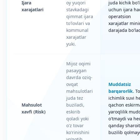
Ijara
oy yuqori
juda kichik bo'
xarajatlari
stavkadagi
uchun ijara ha
qimmat ijara
operatsion
to'lovlari va
xarajatlar min
kommunal
darajada bo'lad
xarajatlar
yuki.
Mijoz oqimi
pasaygan
davrda oziq-
ovqat
Muddatsiz
mahsulotlari
barqarorlik.
To
juda tez
ichimlik suvi h
Mahsulot
buziladi,
qachon eskirm
xavfi (Risk)
eskirib
yaroqlilik mud
qoladi yoki
o'tmaydi va he
o'z tovar
qanday sharoi
ko'rinishini
buzilib qolmay
yo'qotib,