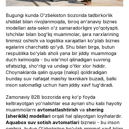
Bugungi kunda O'zbekiston bozorida tadbirkorlik
shiddat bilan rivojlanmoqda, biroq an'anaviy biznes
modellari asta-sekin o'z samaradorligini yo'qotyapti.
Ishchilar bilan bog'liq muammolar, ijara narxlarining
tinimsiz oshishi va logistika xarajatlari ko'plab biznes
egalarini charchatib qo'ydi. Shu bilan birga, butun
respublika bo'ylab aholi yana bir jiddiy muammoga
duch kelmoqda - bu iste'mol qilinadigan suvning
sifatsizligi, sho'rligi va undagi o'tkir xlor hididir.
Choynaklarda qalin quyqa (nakip) qoldiradigan
bunday suv nafaqat maishiy texnikani buzadi, balki
inson salomatligi uchun ham jiddiy xavf tug'diradi.
Zamonaviy B2B bozorida eng ko'p foyda
keltirayotgan yo'nalishlar esa aynan shu kabi hayotiy
muammolarni
avtomatlashtirish
va
shering
(sheriklik) modellari
orqali hal qilayotgan loyihalardir.
Aquabox suv sotish avtomatlari
biznesi - bu inson
omilisiz, butun O'zbekiston bo'ylab minimal xavf bilan