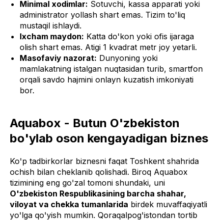
Minimal xodimlar:
Sotuvchi, kassa apparati yoki
administrator yollash shart emas. Tizim to'liq
mustaqil ishlaydi.
Ixcham maydon:
Katta do'kon yoki ofis ijaraga
olish shart emas. Atigi 1 kvadrat metr joy yetarli.
Masofaviy nazorat:
Dunyoning yoki
mamlakatning istalgan nuqtasidan turib, smartfon
orqali savdo hajmini onlayn kuzatish imkoniyati
bor.
Aquabox - Butun O'zbekiston
bo'ylab oson kengayadigan biznes
Ko'p tadbirkorlar biznesni faqat Toshkent shahrida
ochish bilan cheklanib qolishadi. Biroq Aquabox
tizimining eng go'zal tomoni shundaki, uni
O'zbekiston Respublikasining barcha shahar,
viloyat va chekka tumanlarida
birdek muvaffaqiyatli
yo'lga qo'yish mumkin. Qoraqalpog'istondan tortib