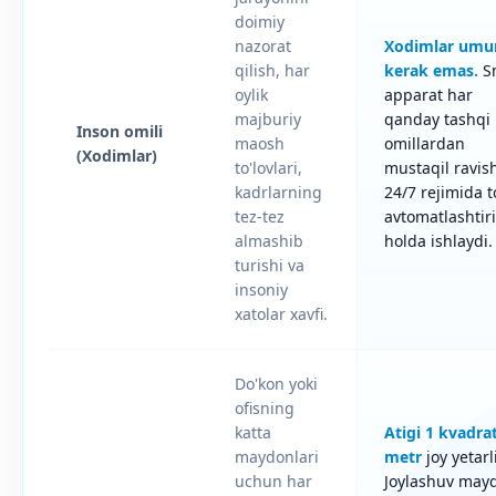
doimiy
nazorat
Xodimlar um
qilish, har
kerak emas.
S
oylik
apparat har
majburiy
qanday tashqi
Inson omili
maosh
omillardan
(Xodimlar)
to'lovlari,
mustaqil ravis
kadrlarning
24/7 rejimida to
tez-tez
avtomatlashtir
almashib
holda ishlaydi.
turishi va
insoniy
xatolar xavfi.
Do'kon yoki
ofisning
katta
Atigi 1 kvadra
maydonlari
metr
joy yetarli
uchun har
Joylashuv may