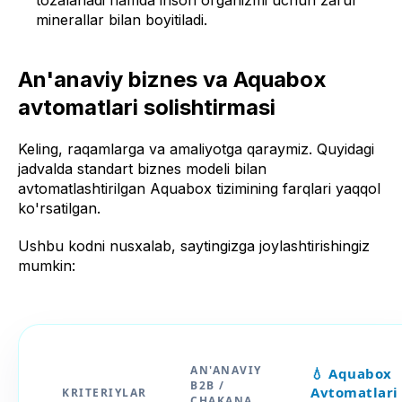
minerallar bilan boyitiladi.
An'anaviy biznes va Aquabox
avtomatlari solishtirmasi
Keling, raqamlarga va amaliyotga qaraymiz. Quyidagi
jadvalda standart biznes modeli bilan
avtomatlashtirilgan Aquabox tizimining farqlari yaqqol
ko'rsatilgan.
Ushbu kodni nusxalab, saytingizga joylashtirishingiz
mumkin:
AN'ANAVIY
💧 Aquabox
B2B /
Avtomatlari
KRITERIYLAR
CHAKANA