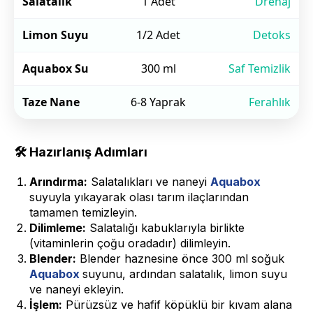
Salatalık
1 Adet
Drenaj
Limon Suyu
1/2 Adet
Detoks
Aquabox Su
300 ml
Saf Temizlik
Taze Nane
6-8 Yaprak
Ferahlık
🛠 Hazırlanış Adımları
Arındırma:
Salatalıkları ve naneyi
Aquabox
suyuyla yıkayarak olası tarım ilaçlarından
tamamen temizleyin.
Dilimleme:
Salatalığı kabuklarıyla birlikte
(vitaminlerin çoğu oradadır) dilimleyin.
Blender:
Blender haznesine önce 300 ml soğuk
Aquabox
suyunu, ardından salatalık, limon suyu
ve naneyi ekleyin.
İşlem:
Pürüzsüz ve hafif köpüklü bir kıvam alana