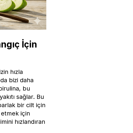
ngıç İçin
zin hızla
da bizi daha
pirulina, bu
akıtı sağlar. Bu
rlak bir cilt için
 etmek için
imini hızlandıran