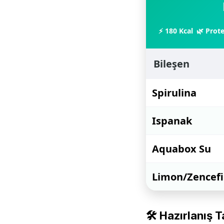
⚡ 180 Kcal
🌿 Prote
Bileşen
Spirulina
Ispanak
Aquabox Su
Limon/Zencefi
🛠 Hazırlanış T