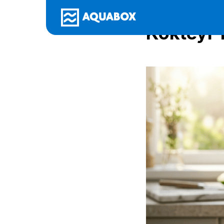
Sabah En
Kokteyl T