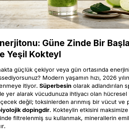
nerjitonu: Güne Zinde Bir Başla
e Yeşil Kokteyl
kta güçlük çekiyor veya gün ortasında enerjini
issediyorsunuz? Modern yaşamın hızı, 2026 yılın
lenmeye itiyor.
Süperbesin
olarak adlandırılan s
de yer alarak vücudunuza ihtiyacı olan hücresel y
 içecek değil; toksinlerden arınmış bir vücut ve pa
iyolojik dopingdir.
Kokteylin etkisini maksimize
sinde filtrelenmiş su kullanmak, minerallerin emil
r.