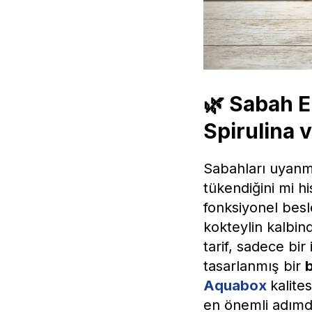
🌿 Sabah E
Spirulina v
Sabahları uyanma
tükendiğini mi h
fonksiyonel bes
kokteylin kalbin
tarif, sadece bir
tasarlanmış bir
b
Aquabox
kalite
en önemli adımdı