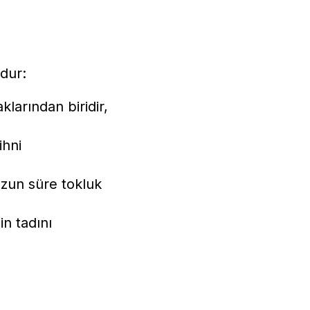
udur:
larından biridir,
ihni
uzun süre tokluk
in tadını