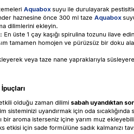
emeleri
Aquabox
suyu ile durulayarak pestisitl
der haznesine önce 300 ml taze
Aquabox
suy
a dilimlerini ekleyin.
:
En üste 1 çay kaşığı spirulina tozunu ilave edin
ım tamamen homojen ve pürüzsüz bir doku ala
leyerek veya taze nane yapraklarıyla süsleye
 İpuçları
etkili olduğu zaman dilimi
sabah uyandıktan sonr
im sisteminizi uyandırmak için oda sıcaklığında
tlı bir aroma isterseniz içine yarım muz ekleyebil
etkisi için sade formülüne sadık kalmanızı tavs