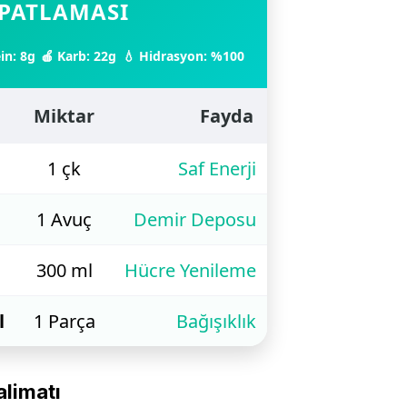
PATLAMASI
in: 8g
🍎 Karb: 22g
💧 Hidrasyon: %100
Miktar
Fayda
1 çk
Saf Enerji
1 Avuç
Demir Deposu
300 ml
Hücre Yenileme
l
1 Parça
Bağışıklık
alimatı