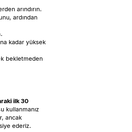
erden arındırın.
unu, ardından
.
na kadar yüksek
rek bekletmeden
aki ilk 30
 su kullanmanız
ir, ancak
iye ederiz.