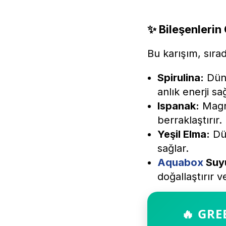
✨ Bileşenlerin
Bu karışım, sıra
Spirulina:
Düny
anlık enerji sağ
Ispanak:
Magne
berraklaştırır.
Yeşil Elma:
Düş
sağlar.
Aquabox
Suy
doğallaştırır 
🔥 GRE