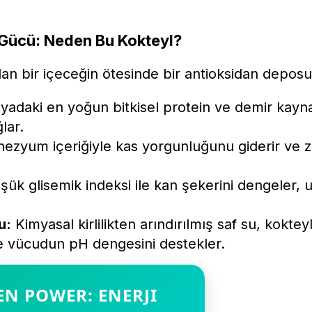
 Gücü: Neden Bu Kokteyl?
dan bir içeceğin ötesinde bir antioksidan depos
adaki en yoğun bitkisel protein ve demir kaynak
lar.
zyum içeriğiyle kas yorgunluğunu giderir ve z
ük glisemik indeksi ile kan şekerini dengeler, 
u:
Kimyasal kirlilikten arındırılmış saf su, kokteyl
ve vücudun pH dengesini destekler.
EN POWER: ENERJI