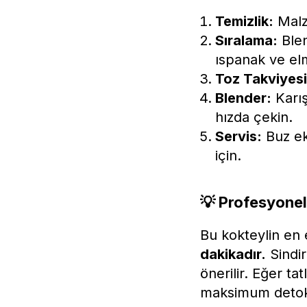
Temizlik:
Malz
Sıralama:
Blen
ıspanak ve elm
Toz Takviyesi
Blender:
Karış
hızda çekin.
Servis:
Buz ek
için.
💡 Profesyonel
Bu kokteylin en 
dakikadır.
Sindir
önerilir. Eğer ta
maksimum detoks 