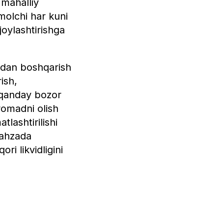
 mahalliy
'molchi har kuni
joylashtirishga
adan boshqarish
ish,
r qanday bozor
romadni olish
lashtirilishi
 lahzada
i likvidligini