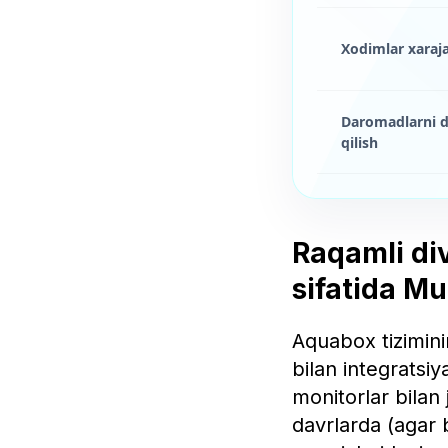
Xodimlar xaraja
Daromadlarni di
qilish
Raqamli div
sifatida M
Aquabox tizimini
bilan integratsiy
monitorlar bilan 
davrlarda (agar