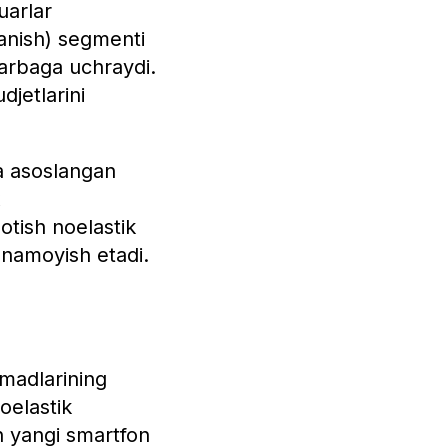
uarlar
anish) segmenti
zarbaga uchraydi.
djetlarini
ga asoslangan
x
sotish noelastik
i namoyish etadi.
omadlarining
noelastik
n yangi smartfon