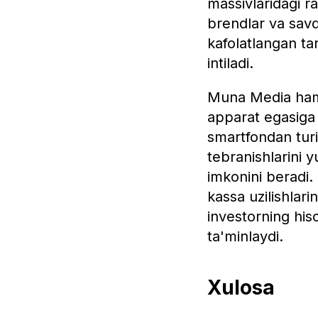
massivlaridagi r
brendlar va savdo
kafolatlangan tar
intiladi.
Muna Media hamk
apparat egasiga 
smartfondan turi
tebranishlarini 
imkonini beradi. 
kassa uzilishlari
investorning hiso
ta'minlaydi.
Xulosa