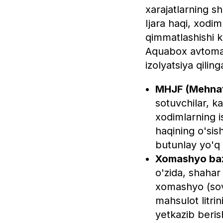
xarajatlarning sh
Ijara haqi, xodi
qimmatlashishi k
Aquabox avtomatl
izolyatsiya qiling
MHJF (Mehnatg
sotuvchilar, k
xodimlarning is
haqining o'sish
butunlay yo'q q
Xomashyo baza
o'zida, shahar
xomashyo (sovu
mahsulot litrin
yetkazib berish