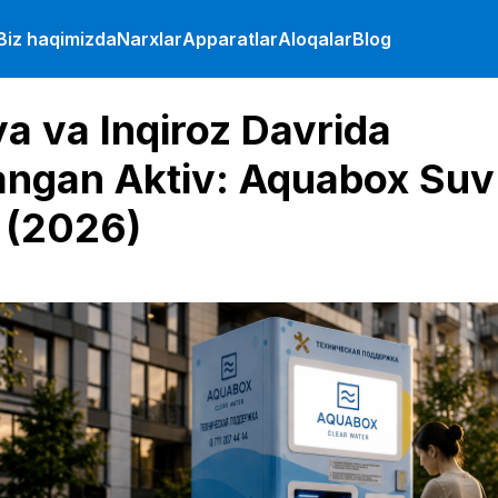
Biz haqimizda
Narxlar
Apparatlar
Aloqalar
Blog
ya va Inqiroz Davrida
ngan Aktiv: Aquabox Suv
 (2026)