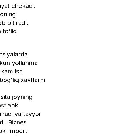
ziyat chekadi.
yoning
 bitiradi.
to'liq
siyalarda
u-kun yollanma
g kam ish
bog'liq xavflarni
ita joyning
stlabki
inadi va tayyor
di. Biznes
yoki import