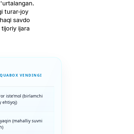
g'urtalangan.
 turar-joy
 haqi savdo
ijoriy ijara
AQUABOX VENDINGI
or iste’mol (birlamchi
y ehtiyoj)
yaqin (mahalliy suvni
h)