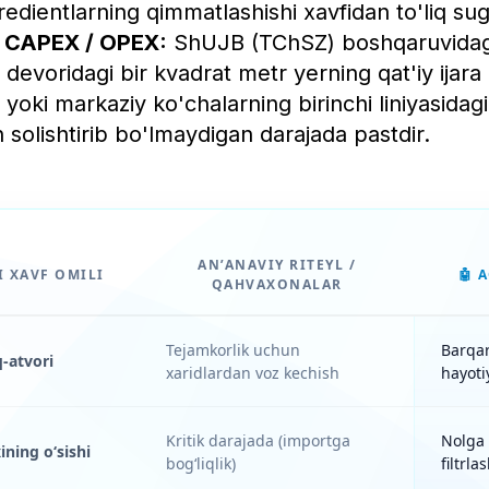
gredientlarning qimmatlashishi xavfidan to'liq su
iy CAPEX / OPEX:
ShUJB (TChSZ) boshqaruvidagi
 devoridagi bir kvadrat metr yerning qat'iy ijara
yoki markaziy ko'chalarning birinchi liniyasidagi t
n solishtirib bo'lmaydigan darajada pastdir.
AN’ANAVIY RITEYL /
 XAVF OMILI
🤖 
QAHVAXONALAR
Tejamkorlik uchun
Barqar
q-atvori
xaridlardan voz kechish
hayoti
Kritik darajada (importga
Nolga 
ning o‘sishi
bog‘liqlik)
filtrlas