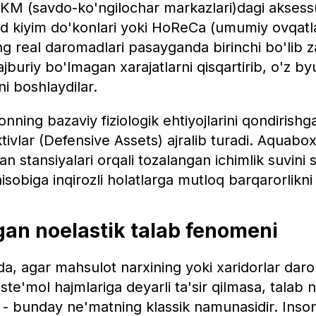
SKM (savdo-ko'ngilochar markazlari)dagi aksess
nd kiyim do'konlari yoki HoReCa (umumiy ovqatl
ing real daromadlari pasayganda birinchi bo'lib 
jburiy bo'lmagan xarajatlarni qisqartirib, o'z byu
ni boshlaydilar.
nning bazaviy fiziologik ehtiyojlarini qondirish
ivlar (Defensive Assets) ajralib turadi. Aquabo
an stansiyalari orqali tozalangan ichimlik suvini 
isobiga inqirozli holatlarga mutloq barqarorlikn
gan noelastik talab fenomeni
ada, agar mahsulot narxining yoki xaridorlar dar
iste'mol hajmlariga deyarli ta'sir qilmasa, talab 
 - bunday ne'matning klassik namunasidir. Inso