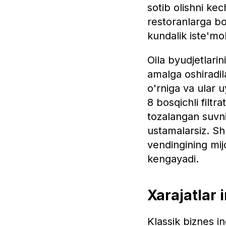
sotib olishni kec
restoranlarga b
kundalik iste'mol
Oila byudjetlarini
amalga oshiradi
o'rniga va ular 
8 bosqichli filtr
tozalangan suvni
ustamalarsiz. Shu
vendingining mij
kengayadi.
Xarajatlar 
Klassik biznes i