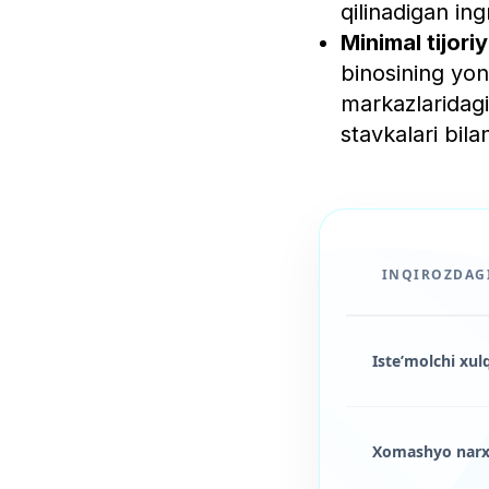
qilinadigan in
Minimal tijor
binosining yon
markazlaridagi 
stavkalari bila
INQIROZDAGI
Iste’molchi xul
Xomashyo narxi