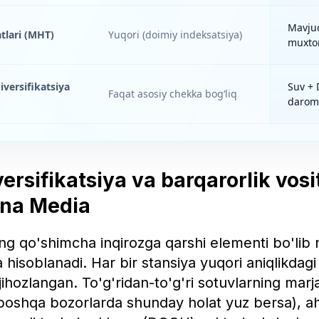
Mavju
tlari (MHT)
Yuqori (doimiy indeksatsiya)
muxtor
versifikatsiya
Suv +
Faqat asosiy chekka bog‘liq
darom
ersifikatsiya va barqarorlik vosi
una Media
ng qo'shimcha inqirozga qarshi elementi bo'lib
a hisoblanadi. Har bir stansiya yuqori aniqlikda
jihozlangan. To'g'ridan-to'g'ri sotuvlarning marja
 boshqa bozorlarda shunday holat yuz bersa), a