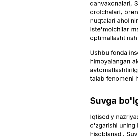
qahvaxonalari, 
orolchalari, bre
nuqtalari aholin
Iste'molchilar ma
optimallashtirish
Ushbu fonda inso
himoyalangan akt
avtomatlashtirilg
talab fenomeni h
Suvga bo'l
Iqtisodiy nazriy
o'zgarishi uning 
hisoblanadi. Suv