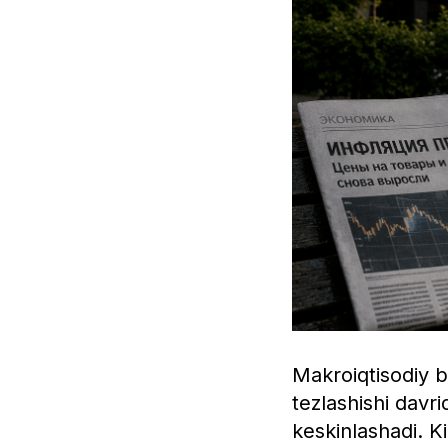
Makroiqtisodiy be
tezlashishi davri
keskinlashadi. K