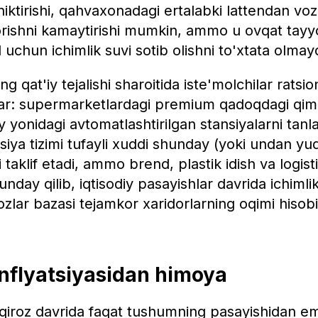
hiktirishi, qahvaxonadagi ertalabki lattendan voz
orishni kamaytirishi mumkin, ammo u ovqat tayy
 uchun ichimlik suvi sotib olishni to'xtata olmayd
ng qat'iy tejalishi sharoitida iste'molchilar ratsio
lar: supermarketlardagi premium qadoqdagi qim
uy yonidagi avtomatlashtirilgan stansiyalarni tan
atsiya tizimi tufayli xuddi shunday (yoki undan yu
 taklif etadi, ammo brend, plastik idish va logis
nday qilib, iqtisodiy pasayishlar davrida ichimlik
ozlar bazasi tejamkor xaridorlarning oqimi hisob
inflyatsiyasidan himoya
nqiroz davrida faqat tushumning pasayishidan em