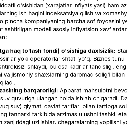
iddatli o'sishidan (xarajatlar inflyatsiyasi) ham a
mlarning ish haqini indeksatsiya qilish va xomash
o'pincha kompaniyaning barcha sof foydasini yeb
ashtirilgan modeli asosiy inflyatsion xavflardan 
an:
a haq to'lash fondi) o'sishiga daxlsizlik:
Stan
assirlar yoki operatorlar shtati yo'q. Biznes tun
htirokisiz ishlaydi, bu osa kadrlar tanqisligi, en
i va jismoniy shaxslarning daromad solig'i bilan 
iladi.
sining barqarorligi:
Apparat mahsulotni bevos
 suv quvuriga ulangan holda ishlab chiqaradi. Da
q suv) qiymati davlat tariflari bilan tartibga sol
ing tannarxi tarkibida arzimas ulushni tashkil eta
 zanjiridagi uzilishlar, chegaralarning yopilishi 