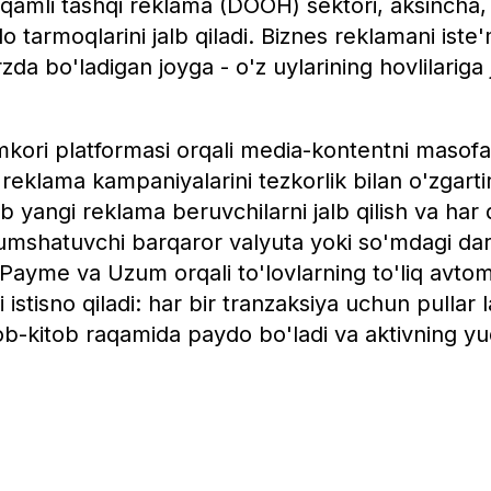
aqamli tashqi reklama (DOOH) sektori, aksincha,
 tarmoqlarini jalb qiladi. Biznes reklamani iste
zda bo'ladigan joyga - o'z uylarining hovlilariga 
ori platformasi orqali media-kontentni masof
reklama kampaniyalarini tezkorlik bilan o'zgartir
b yangi reklama beruvchilarni jalb qilish va ha
yumshatuvchi barqaror valyuta yoki so'mdagi da
Payme va Uzum orqali to'lovlarning to'liq avtomat
ni istisno qiladi: har bir tranzaksiya uchun pullar
b-kitob raqamida paydo bo'ladi va aktivning yuqor