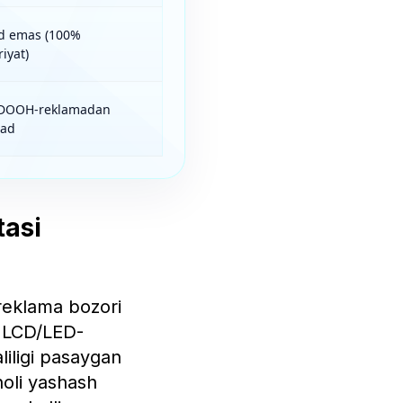
d emas (100%
iyat)
 DOOH-reklamadan
ad
tasi
 reklama bozori
gi LCD/LED-
liligi pasaygan
holi yashash