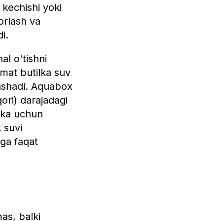
 kechishi yoki
orlash va
i.
nal o'tishni
mat butilka suv
lashadi. Aquabox
qori) darajadagi
tika uchun
 suvi
iga faqat
as, balki