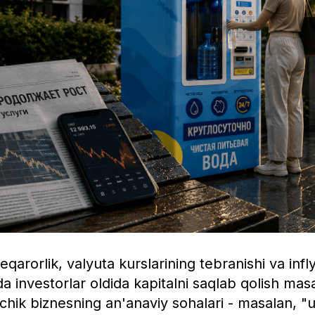
qarorlik, valyuta kurslarining tebranishi va infl
da investorlar oldida kapitalni saqlab qolish masa
ichik biznesning an'anaviy sohalari - masalan, "u