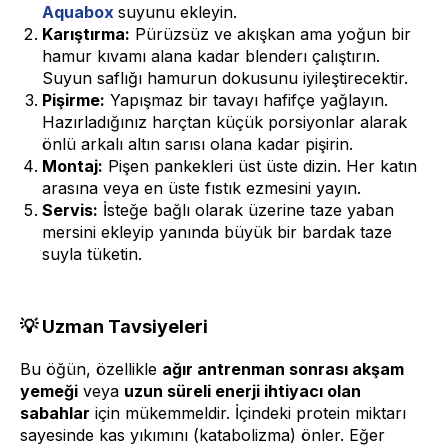
Aquabox
suyunu ekleyin.
Karıştırma:
Pürüzsüz ve akışkan ama yoğun bir
hamur kıvamı alana kadar blenderı çalıştırın.
Suyun saflığı hamurun dokusunu iyileştirecektir.
Pişirme:
Yapışmaz bir tavayı hafifçe yağlayın.
Hazırladığınız harçtan küçük porsiyonlar alarak
önlü arkalı altın sarısı olana kadar pişirin.
Montaj:
Pişen pankekleri üst üste dizin. Her katın
arasına veya en üste fıstık ezmesini yayın.
Servis:
İsteğe bağlı olarak üzerine taze yaban
mersini ekleyip yanında büyük bir bardak taze
suyla tüketin.
💡 Uzman Tavsiyeleri
Bu öğün, özellikle
ağır antrenman sonrası akşam
yemeği
veya
uzun süreli enerji ihtiyacı olan
sabahlar
için mükemmeldir. İçindeki protein miktarı
sayesinde kas yıkımını (katabolizma) önler. Eğer