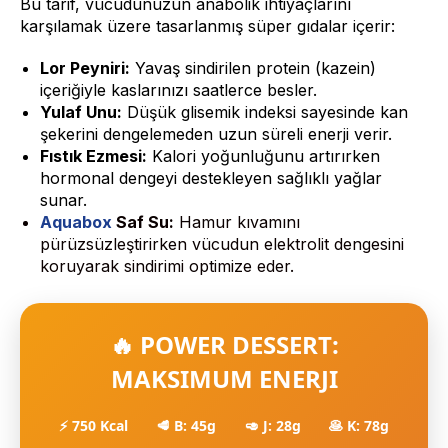
Bu tarif, vücudunuzun anabolik ihtiyaçlarını
karşılamak üzere tasarlanmış süper gıdalar içerir:
Lor Peyniri:
Yavaş sindirilen protein (kazein)
içeriğiyle kaslarınızı saatlerce besler.
Yulaf Unu:
Düşük glisemik indeksi sayesinde kan
şekerini dengelemeden uzun süreli enerji verir.
Fıstık Ezmesi:
Kalori yoğunluğunu artırırken
hormonal dengeyi destekleyen sağlıklı yağlar
sunar.
Aquabox
Saf Su:
Hamur kıvamını
pürüzsüzleştirirken vücudun elektrolit dengesini
koruyarak sindirimi optimize eder.
🔥 POWER DESSERT:
MAKSIMUM ENERJI
⚡ 750 Kcal
🥩 B: 45g
🥑 J: 28g
🥞 K: 78g