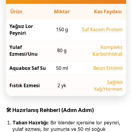
Ürün
Miktar
Kas Faydası
Yağsız Lor
150 g
Saf Kazein Protein
Peyniri
Yulaf
Kompleks
80 g
Ezmesi/Unu
Karbonhidrat
Aquabox Saf Su
50 ml
Besin Emilimi
Sağlıklı
Fıstık Ezmesi
2 yk
Yağ/Hormon
🛠 Hazırlanış Rehberi (Adım Adım)
Taban Hazırlığı:
Bir blender içerisine lor peyniri,
yulaf ezmesi, bir yumurta ve 50 ml soğuk