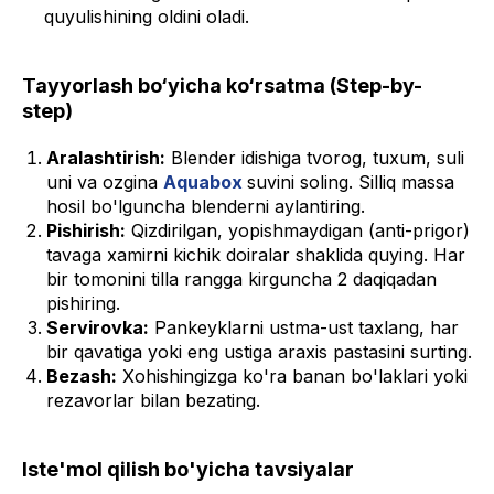
quyulishining oldini oladi.
Tayyorlash bo‘yicha ko‘rsatma (Step-by-
step)
Aralashtirish:
Blender idishiga tvorog, tuxum, suli
uni va ozgina
Aquabox
suvini soling. Silliq massa
hosil bo'lguncha blenderni aylantiring.
Pishirish:
Qizdirilgan, yopishmaydigan (anti-prigor)
tavaga xamirni kichik doiralar shaklida quying. Har
bir tomonini tilla rangga kirguncha 2 daqiqadan
pishiring.
Servirovka:
Pankeyklarni ustma-ust taxlang, har
bir qavatiga yoki eng ustiga araxis pastasini surting.
Bezash:
Xohishingizga ko'ra banan bo'laklari yoki
rezavorlar bilan bezating.
Iste'mol qilish bo'yicha tavsiyalar