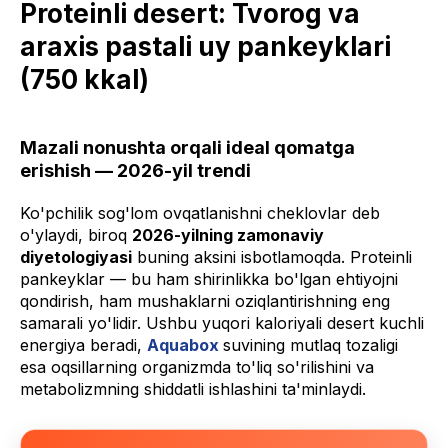
Proteinli desert: Tvorog va
araxis pastali uy pankeyklari
(750 kkal)
Mazali nonushta orqali ideal qomatga
erishish — 2026-yil trendi
Ko'pchilik sog'lom ovqatlanishni cheklovlar deb
o'ylaydi, biroq
2026-yilning zamonaviy
diyetologiyasi
buning aksini isbotlamoqda. Proteinli
pankeyklar — bu ham shirinlikka bo'lgan ehtiyojni
qondirish, ham mushaklarni oziqlantirishning eng
samarali yo'lidir. Ushbu yuqori kaloriyali desert kuchli
energiya beradi,
Aquabox
suvining mutlaq tozaligi
esa oqsillarning organizmda to'liq so'rilishini va
metabolizmning shiddatli ishlashini ta'minlaydi.