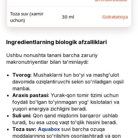
Toza suv (xamir
30 ml
Gidratatsiya
uchun)
Ingredientlarning biologik afzalliklari
Ushbu nonushta tanani barcha zaruriy
makronutriyentlar bilan ta'minlaydi:
Tvorog:
Mushaklarni tun bo'yi va mashg'ulot
davomida oziqlantiruvchi sekin so'riladigan oqsil
manbai.
Araxis pastasi:
Yurak-qon tomir tizimi uchun
foydali bo'lgan to'yinmagan yog' kislotalari va
yuqori energiya zichligini beradi.
Suli uni:
Qon qand miqdorini barqaror ushlab
turadi, bu esa uzoq vaqt to'qlik hissini beradi.
Toza suv:
Aquabox
suvi barcha ozuqa
moddalarining so'rilishini osonlashtiradi va qon