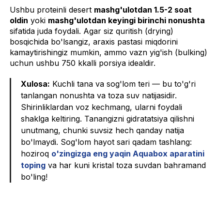
Ushbu proteinli desert
mashg'ulotdan 1.5-2 soat
oldin
yoki
mashg'ulotdan keyingi birinchi nonushta
sifatida juda foydali. Agar siz quritish (drying)
bosqichida bo'lsangiz, araxis pastasi miqdorini
kamaytirishingiz mumkin, ammo vazn yig'ish (bulking)
uchun ushbu 750 kkalli porsiya idealdir.
Xulosa:
Kuchli tana va sog'lom teri — bu to'g'ri
tanlangan nonushta va toza suv natijasidir.
Shirinliklardan voz kechmang, ularni foydali
shaklga keltiring. Tanangizni gidratatsiya qilishni
unutmang, chunki suvsiz hech qanday natija
bo'lmaydi. Sog'lom hayot sari qadam tashlang:
hoziroq
o'zingizga eng yaqin Aquabox aparatini
toping
va har kuni kristal toza suvdan bahramand
bo'ling!