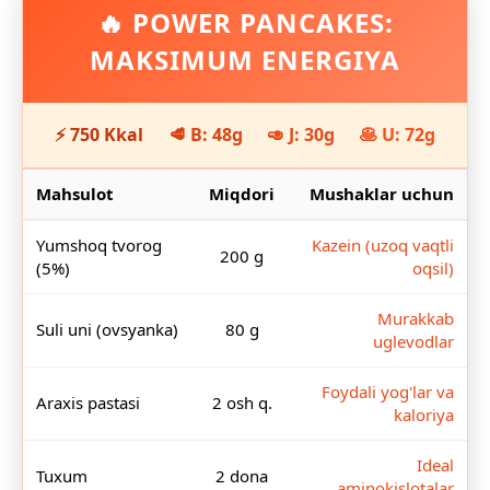
🔥 POWER PANCAKES:
MAKSIMUM ENERGIYA
⚡ 750 Kkal
🥩 B: 48g
🥑 J: 30g
🥞 U: 72g
Mahsulot
Miqdori
Mushaklar uchun
Yumshoq tvorog
Kazein (uzoq vaqtli
200 g
(5%)
oqsil)
Murakkab
Suli uni (ovsyanka)
80 g
uglevodlar
Foydali yog'lar va
Araxis pastasi
2 osh q.
kaloriya
Ideal
Tuxum
2 dona
aminokislotalar