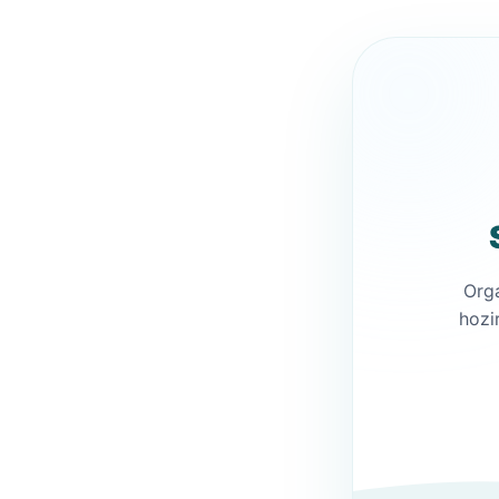
Org
hozi