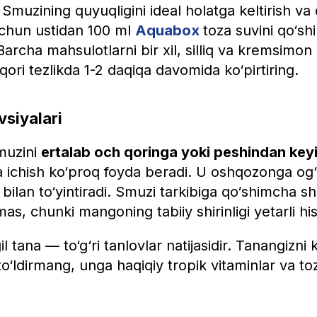
Smuzining quyuqligini ideal holatga keltirish va 
uchun ustidan 100 ml
Aquabox
toza suvini qo‘sh
archa mahsulotlarni bir xil, silliq va kremsimon
ori tezlikda 1-2 daqiqa davomida ko‘pirtiring.
siyalari
muzini
ertalab och qoringa yoki peshindan key
a ichish ko‘proq foyda beradi. U oshqozonga og‘
 bilan to‘yintiradi. Smuzi tarkibiga qo‘shimcha s
as, chunki mangoning tabiiy shirinligi yetarli hi
 tana — to‘g‘ri tanlovlar natijasidir. Tanangizni
n to‘ldirmang, unga haqiqiy tropik vitaminlar va to