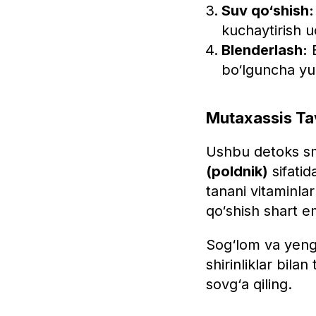
Suv qo‘shish:
kuchaytirish 
Blenderlash:
B
bo‘lguncha yuq
Mutaxassis Tav
Ushbu detoks s
(poldnik)
sifatid
tanani vitaminlar
qo‘shish shart em
Sog‘lom va yengil
shirinliklar bila
sovg‘a qiling.