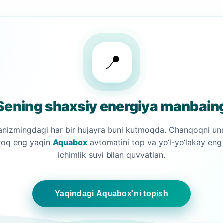
📍
Sening shaxsiy energiya manbain
anizmingdagi har bir hujayra buni kutmoqda. Chanqoqni un
roq eng yaqin
Aquabox
avtomatini top va yo‘l-yo‘lakay eng
ichimlik suvi bilan quvvatlan.
Yaqindagi Aquabox'ni topish