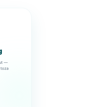
g
ut —
 toza