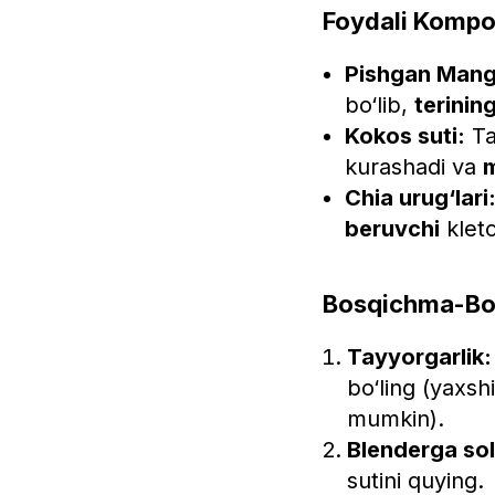
Foydali Kompon
Pishgan Mang
bo‘lib,
terining
Kokos suti:
Ta
kurashadi va
m
Chia urug‘lari
beruvchi
kletc
Bosqichma-Bos
Tayyorgarlik:
bo‘ling (yaxsh
mumkin).
Blenderga sol
sutini quying.