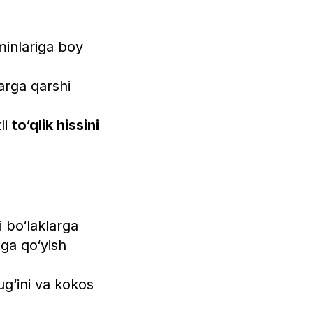
minlariga boy
larga qarshi
li
to‘qlik hissini
 bo‘laklarga
ga qo‘yish
ug‘ini va kokos