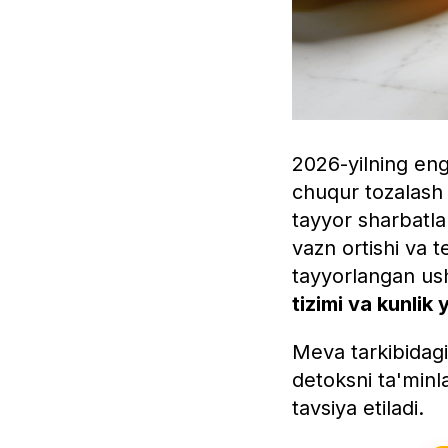
2026-yilning eng
chuqur tozalash 
tayyor sharbatlar
vazn ortishi va t
tayyorlangan us
tizimi va kunlik
Meva tarkibidagi 
detoksni ta'min
tavsiya etiladi.