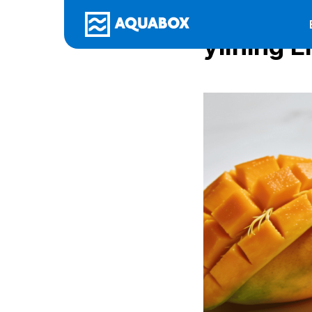
Mango va
yilning 