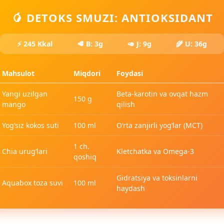
🥭 DETOKS SMUZI: ANTIOKSIDANT
⚡ 245 Kkal
🥩 B: 3g
🥑 J: 9g
🌾 U: 36g
Mahsulot
Miqdori
Foydasi
Yangi uzilgan
Beta-karotin va ovqat hazm
150 g
mango
qilish
Yog‘siz kokos suti
100 ml
O‘rta zanjirli yog‘lar (MCT)
1 ch.
Chia urug‘lari
Kletchatka va Omega-3
qoshiq
Gidratsiya va toksinlarni
Aquabox toza suvi
100 ml
haydash