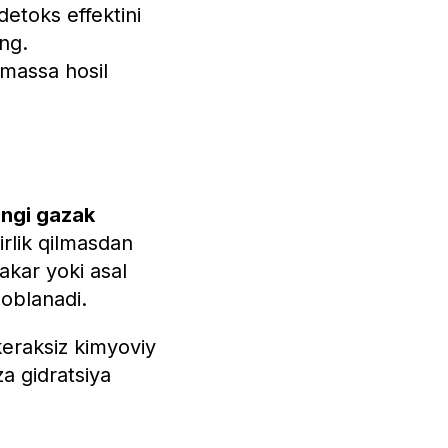
detoks effektini
ing.
 massa hosil
ingi gazak
irlik qilmasdan
hakar yoki asal
soblanadi.
 keraksiz kimyoviy
za gidratsiya