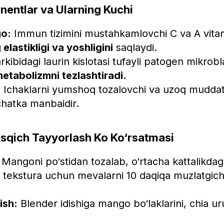
entlar va Ularning Kuchi
o:
Immun tizimini mustahkamlovchi C va A vita
 elastikligi va yoshligini
saqlaydi.
rkibidagi laurin kislotasi tufayli patogen mikrob
etabolizmni tezlashtiradi
.
:
Ichaklarni yumshoq tozalovchi va uzoq muddat
hatka manbaidir.
qich Tayyorlash Ko Ko‘rsatmasi
Mangoni po‘stidan tozalab, o‘rtacha kattalikdagi
i tekstura uchun mevalarni 10 daqiqa muzlatgich
ish:
Blender idishiga mango bo‘laklarini, chia ur