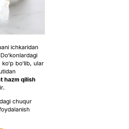
ani ichkaridan
 Do‘konlardagi
ko‘p bo‘lib, ular
utidan
at hazm qilish
r.
sidagi chuqur
 foydalanish