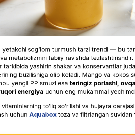
 yetakchi sog‘lom turmush tarzi trendi — bu tan
va metabolizmni tabiiy ravishda tezlashtirishdir.
 tarkibida yashirin shakar va konservantlar juda 
erining buzilishiga olib keladi. Mango va kokos s
hbu yengil PP smuzi esa
teringiz porlashi, ovq
 yuqori energiya
uchun eng mukammal yechimdi
vitaminlarning to‘liq so‘rilishi va hujayra daraja
lash uchun
Aquabox
toza va filtrlangan suvidan