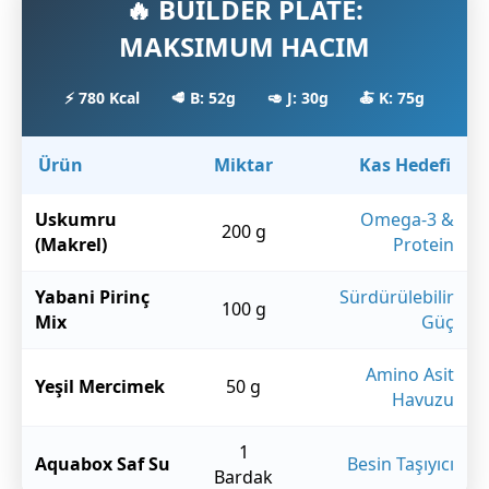
🔥 BUILDER PLATE:
MAKSIMUM HACIM
⚡ 780 Kcal
🥩 B: 52g
🥑 J: 30g
🍝 K: 75g
Ürün
Miktar
Kas Hedefi
Uskumru
Omega-3 &
200 g
(Makrel)
Protein
Yabani Pirinç
Sürdürülebilir
100 g
Mix
Güç
Amino Asit
Yeşil Mercimek
50 g
Havuzu
1
Aquabox Saf Su
Besin Taşıyıcı
Bardak