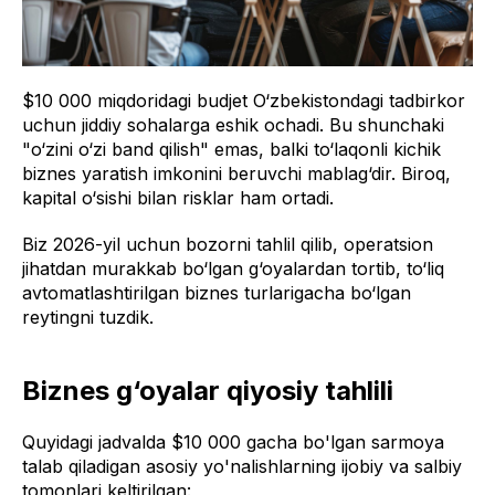
$10 000 miqdoridagi budjet O‘zbekistondagi tadbirkor
uchun jiddiy sohalarga eshik ochadi. Bu shunchaki
"o‘zini o‘zi band qilish" emas, balki to‘laqonli kichik
biznes yaratish imkonini beruvchi mablag‘dir. Biroq,
kapital o‘sishi bilan risklar ham ortadi.
Biz 2026-yil uchun bozorni tahlil qilib, operatsion
jihatdan murakkab bo‘lgan g‘oyalardan tortib, to‘liq
avtomatlashtirilgan biznes turlarigacha bo‘lgan
reytingni tuzdik.
Biznes g‘oyalar qiyosiy tahlili
Quyidagi jadvalda $10 000 gacha bo'lgan sarmoya
talab qiladigan asosiy yo'nalishlarning ijobiy va salbiy
tomonlari keltirilgan: