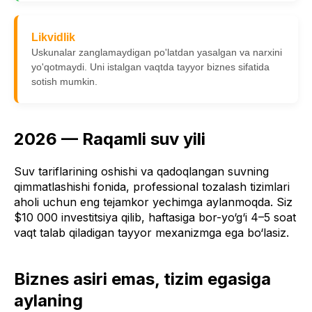
Likvidlik
Uskunalar zanglamaydigan po'latdan yasalgan va narxini
yo'qotmaydi. Uni istalgan vaqtda tayyor biznes sifatida
sotish mumkin.
2026 — Raqamli suv yili
Suv tariflarining oshishi va qadoqlangan suvning
qimmatlashishi fonida, professional tozalash tizimlari
aholi uchun eng tejamkor yechimga aylanmoqda. Siz
$10 000 investitsiya qilib, haftasiga bor-yo‘g‘i 4–5 soat
vaqt talab qiladigan tayyor mexanizmga ega bo‘lasiz.
Biznes asiri emas, tizim egasiga
aylaning