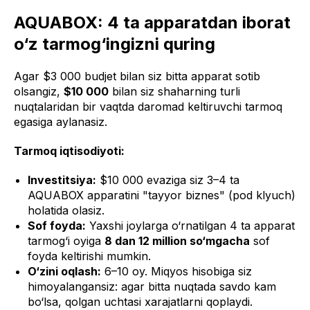
AQUABOX: 4 ta apparatdan iborat
o‘z tarmog‘ingizni quring
Agar $3 000 budjet bilan siz bitta apparat sotib
olsangiz,
$10 000
bilan siz shaharning turli
nuqtalaridan bir vaqtda daromad keltiruvchi tarmoq
egasiga aylanasiz.
Tarmoq iqtisodiyoti:
Investitsiya:
$10 000 evaziga siz 3–4 ta
AQUABOX apparatini "tayyor biznes" (pod klyuch)
holatida olasiz.
Sof foyda:
Yaxshi joylarga o‘rnatilgan 4 ta apparat
tarmog‘i oyiga
8 dan 12 million so‘mgacha
sof
foyda keltirishi mumkin.
O‘zini oqlash:
6–10 oy. Miqyos hisobiga siz
himoyalangansiz: agar bitta nuqtada savdo kam
bo‘lsa, qolgan uchtasi xarajatlarni qoplaydi.