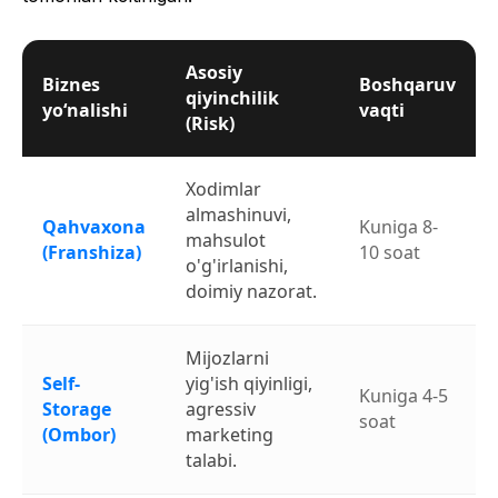
Asosiy
Biznes
Boshqaruv
qiyinchilik
yo‘nalishi
vaqti
(Risk)
Xodimlar
almashinuvi,
Qahvaxona
Kuniga 8-
mahsulot
(Franshiza)
10 soat
o'g'irlanishi,
doimiy nazorat.
Mijozlarni
Self-
yig'ish qiyinligi,
Kuniga 4-5
Storage
agressiv
soat
(Ombor)
marketing
talabi.