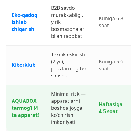
B2B savdo
Eko-qadoq
murakkabligi,
Kuniga 6-8
ishlab
yirik
soat
chiqarish
bosmaxonalar
bilan raqobat.
Texnik eskirish
(2 yil),
Kuniga 5-6
Kiberklub
jihozlarning tez
soat
sinishi.
Minimal risk —
AQUABOX
apparatlarni
Haftasiga
tarmog‘i (4
boshqa joyga
4-5 soat
ta apparat)
ko'chirish
imkoniyati.