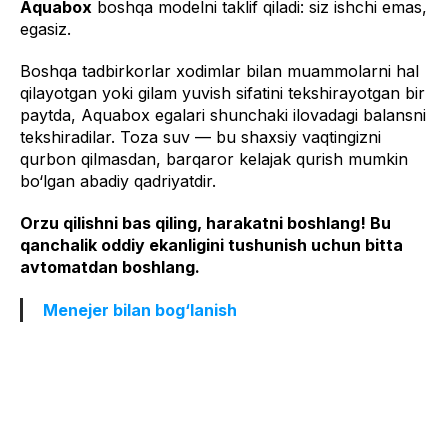
Aquabox
boshqa modelni taklif qiladi: siz ishchi emas,
egasiz.
Boshqa tadbirkorlar xodimlar bilan muammolarni hal
qilayotgan yoki gilam yuvish sifatini tekshirayotgan bir
paytda, Aquabox egalari shunchaki ilovadagi balansni
tekshiradilar. Toza suv — bu shaxsiy vaqtingizni
qurbon qilmasdan, barqaror kelajak qurish mumkin
bo‘lgan abadiy qadriyatdir.
Orzu qilishni bas qiling, harakatni boshlang! Bu
qanchalik oddiy ekanligini tushunish uchun bitta
avtomatdan boshlang.
Menejer bilan bog‘lanish