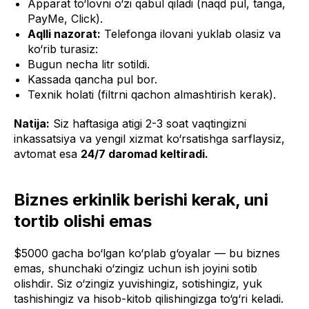
Apparat to‘lovni o‘zi qabul qiladi (naqd pul, tanga,
PayMe, Click).
Aqlli nazorat:
Telefonga ilovani yuklab olasiz va
ko‘rib turasiz:
Bugun necha litr sotildi.
Kassada qancha pul bor.
Texnik holati (filtrni qachon almashtirish kerak).
Natija:
Siz haftasiga atigi 2-3 soat vaqtingizni
inkassatsiya va yengil xizmat ko‘rsatishga sarflaysiz,
avtomat esa
24/7 daromad keltiradi.
Biznes erkinlik berishi kerak, uni
tortib olishi emas
$5000 gacha bo‘lgan ko‘plab g‘oyalar — bu biznes
emas, shunchaki o‘zingiz uchun ish joyini sotib
olishdir. Siz o‘zingiz yuvishingiz, sotishingiz, yuk
tashishingiz va hisob-kitob qilishingizga to‘g‘ri keladi.