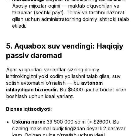
Asosiy mijozlar oqimi — maktab o‘quvchilari va
talabalar (kechki payt). To‘lov va tartibni nazorat
qilish uchun administratorning doimiy ishtiroki talab
etiladi.
5. Aquabox suv vendingi: Haqiqiy
passiv daromad
Agar yuqoridagi variantlar sizning doimiy
ishtirokingizni yoki xodim yollashni talab qilsa, suv
sotish avtomatini o‘rnatish — bu
avtonom
ishlaydigan biznesdir.
Bu $5000 gacha budjet bilan
boshlash uchun ideal variant.
Biznes iqtisodiyoti:
Uskuna narxi:
33 600 000 so‘m (≈ $2600). Bu
sizning maksimal budjetingizdan deyarli 2 baravar
kam. Qolgan pulga o‘rnatish uchun ideal