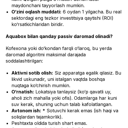
maydonchani tayyorlash mumkin.
O‘zini oqlash muddati:
6 oydan 1 yilgacha. Bu real
sektordagi eng tezkor investitsiya qaytishi (ROI)
ko‘rsatkichlaridan biridir.
Aquabox bilan qanday passiv daromad olinadi?
Kofexona yoki do‘kondan farqli o‘laroq, bu yerda
daromad algoritmi maksimal darajada
soddalashtirilgan:
Aktivni sotib olish:
Siz apparatga egalik qilasiz. Bu
likvid uskunadir, uni istalgan vaqtda boshqa
nuqtaga ko‘chirish mumkin.
O‘rnatish:
Lokatsiya tanlaysiz (ko‘p qavatli uy,
aholi zich mahalla yoki ofis). Odamlarga har kuni
suv kerak, shuning uchun talab kafolatlangan.
Avtonom ish:
* Sotuvchi kerak emas (ish haqi va
soliqlardan tejamkorlik).
Peshtaxta oldida turish shart emas.