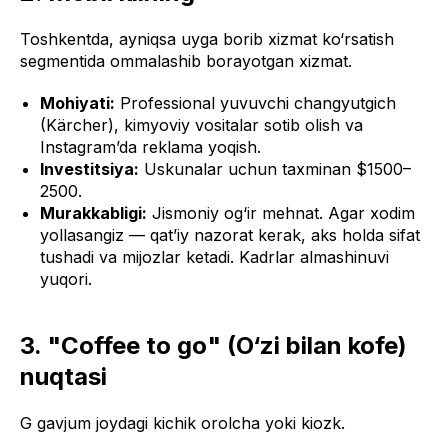
Toshkentda, ayniqsa uyga borib xizmat ko‘rsatish
segmentida ommalashib borayotgan xizmat.
Mohiyati:
Professional yuvuvchi changyutgich
(Kärcher), kimyoviy vositalar sotib olish va
Instagram’da reklama yoqish.
Investitsiya:
Uskunalar uchun taxminan $1500–
2500.
Murakkabligi:
Jismoniy og‘ir mehnat. Agar xodim
yollasangiz — qat’iy nazorat kerak, aks holda sifat
tushadi va mijozlar ketadi. Kadrlar almashinuvi
yuqori.
3. "Coffee to go" (O‘zi bilan kofe)
nuqtasi
G gavjum joydagi kichik orolcha yoki kiozk.