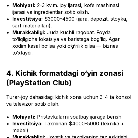
Mohiyati:
2-3 kv.m. joy ijarasi, kofe mashinasi
ijarasi va ingredientlar sotib olish.
Investitsiya:
$3000–4500 (ijara, depozit, stoyka,
sarf materiallari).
Murakkabligi:
Juda kuchli raqobat. Foyda
to‘liqligicha lokatsiya va baristaga bog‘liq. Agar
xodim kasal bo‘lsa yoki o‘g‘rilik qilsa — biznes
to‘xtaydi.
4. Kichik formatdagi o‘yin zonasi
(PlayStation Club)
Turar-joy dahasidagi kichik xona uchun 3-4 ta konsol
va televizor sotib olish.
Mohiyati:
Pristavkalarni soatbay ijaraga berish.
Investitsiya:
Taxminan $4000–5000 (texnika +
mebel).
Murakkabligi:
Joystik va texnikaning tez eskirishi.