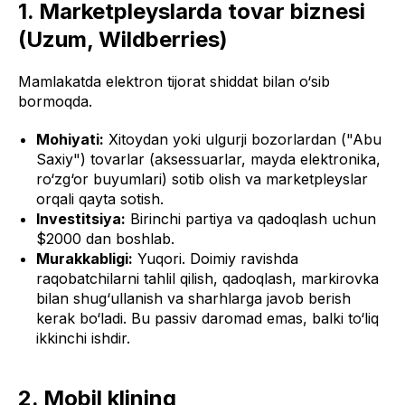
1. Marketpleyslarda tovar biznesi
(Uzum, Wildberries)
Mamlakatda elektron tijorat shiddat bilan o‘sib
bormoqda.
Mohiyati:
Xitoydan yoki ulgurji bozorlardan ("Abu
Saxiy") tovarlar (aksessuarlar, mayda elektronika,
ro‘zg‘or buyumlari) sotib olish va marketpleyslar
orqali qayta sotish.
Investitsiya:
Birinchi partiya va qadoqlash uchun
$2000 dan boshlab.
Murakkabligi:
Yuqori. Doimiy ravishda
raqobatchilarni tahlil qilish, qadoqlash, markirovka
bilan shug‘ullanish va sharhlarga javob berish
kerak bo‘ladi. Bu passiv daromad emas, balki to‘liq
ikkinchi ishdir.
2. Mobil klining