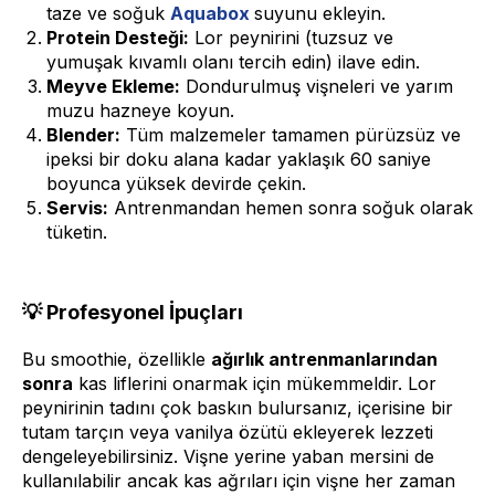
taze ve soğuk
Aquabox
suyunu ekleyin.
Protein Desteği:
Lor peynirini (tuzsuz ve
yumuşak kıvamlı olanı tercih edin) ilave edin.
Meyve Ekleme:
Dondurulmuş vişneleri ve yarım
muzu hazneye koyun.
Blender:
Tüm malzemeler tamamen pürüzsüz ve
ipeksi bir doku alana kadar yaklaşık 60 saniye
boyunca yüksek devirde çekin.
Servis:
Antrenmandan hemen sonra soğuk olarak
tüketin.
💡 Profesyonel İpuçları
Bu smoothie, özellikle
ağırlık antrenmanlarından
sonra
kas liflerini onarmak için mükemmeldir. Lor
peynirinin tadını çok baskın bulursanız, içerisine bir
tutam tarçın veya vanilya özütü ekleyerek lezzeti
dengeleyebilirsiniz. Vişne yerine yaban mersini de
kullanılabilir ancak kas ağrıları için vişne her zaman