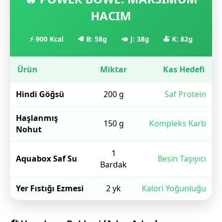
HACIM
⚡ 900 Kcal
🥩 B: 58g
🥑 J: 38g
🍝 K: 82g
Ürün
Miktar
Kas Hedefi
Hindi Göğsü
200 g
Saf Protein
Haşlanmış
150 g
Kompleks Karb
Nohut
1
Aquabox Saf Su
Besin Taşıyıcı
Bardak
Yer Fıstığı Ezmesi
2 yk
Kalori Yoğunluğu