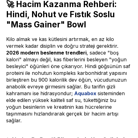
🚀 Hacim Kazanma Rehberi:
Hindi, Nohut ve Fıstık Soslu
"Mass Gainer" Bowl
Kilo almak ve kas kütlesini artırmak, en az kilo
vermek kadar disiplin ve doğru strateji gerektirir.
2026 modern beslenme trendleri
, sadece "boş
kalori" almayı değil, kas fiberlerini besleyen "yoğun
besleyici" öğünleri öne çıkarıyor. Hindi göğsünün saf
proteini ile nohutun kompleks karbonhidrat yapısını
birleştiren bu 900 kalorilik dev öğün, vücudunuzun
anabolik evreye girmesini sağlar. Bu tarifin gizli
kahramanı ise hidrasyondur;
Aquabox
sisteminden
elde edilen yüksek kaliteli saf su, tükettiğiniz bu
yoğun besinlerin ve kreatinin kas hücrelerine
taşınmasını hızlandırarak gerçek bir hacim artışı
sağlar.