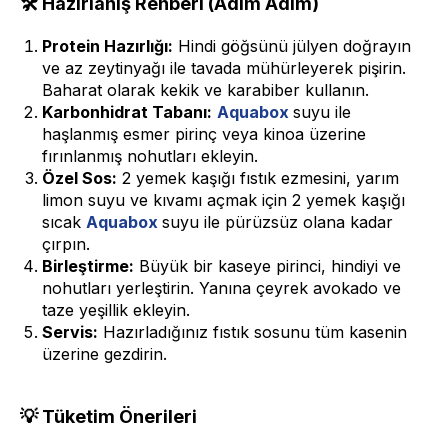
🛠 Hazırlanış Rehberi (Adım Adım)
Protein Hazırlığı:
Hindi göğsünü jülyen doğrayın
ve az zeytinyağı ile tavada mühürleyerek pişirin.
Baharat olarak kekik ve karabiber kullanın.
Karbonhidrat Tabanı:
Aquabox
suyu ile
haşlanmış esmer pirinç veya kinoa üzerine
fırınlanmış nohutları ekleyin.
Özel Sos:
2 yemek kaşığı fıstık ezmesini, yarım
limon suyu ve kıvamı açmak için 2 yemek kaşığı
sıcak
Aquabox
suyu ile pürüzsüz olana kadar
çırpın.
Birleştirme:
Büyük bir kaseye pirinci, hindiyi ve
nohutları yerleştirin. Yanına çeyrek avokado ve
taze yeşillik ekleyin.
Servis:
Hazırladığınız fıstık sosunu tüm kasenin
üzerine gezdirin.
💡 Tüketim Önerileri