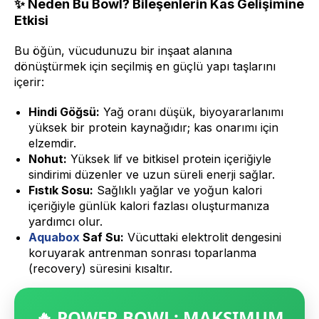
✨ Neden Bu Bowl? Bileşenlerin Kas Gelişimine
Etkisi
Bu öğün, vücudunuzu bir inşaat alanına
dönüştürmek için seçilmiş en güçlü yapı taşlarını
içerir:
Hindi Göğsü:
Yağ oranı düşük, biyoyararlanımı
yüksek bir protein kaynağıdır; kas onarımı için
elzemdir.
Nohut:
Yüksek lif ve bitkisel protein içeriğiyle
sindirimi düzenler ve uzun süreli enerji sağlar.
Fıstık Sosu:
Sağlıklı yağlar ve yoğun kalori
içeriğiyle günlük kalori fazlası oluşturmanıza
yardımcı olur.
Aquabox
Saf Su:
Vücuttaki elektrolit dengesini
koruyarak antrenman sonrası toparlanma
(recovery) süresini kısaltır.
🔥 POWER BOWL: MAKSIMUM