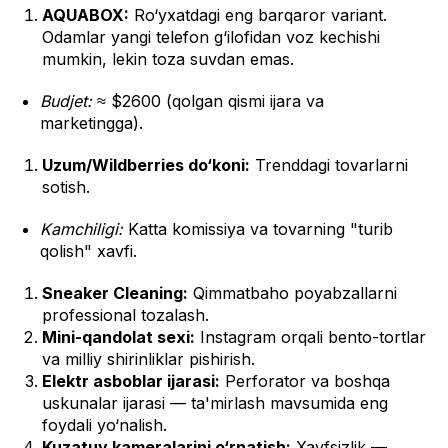
AQUABOX:
Ro‘yxatdagi eng barqaror variant.
Odamlar yangi telefon g‘ilofidan voz kechishi
mumkin, lekin toza suvdan emas.
Budjet:
≈ $2600 (qolgan qismi ijara va
marketingga).
Uzum/Wildberries do‘koni:
Trenddagi tovarlarni
sotish.
Kamchiligi:
Katta komissiya va tovarning "turib
qolish" xavfi.
Sneaker Cleaning:
Qimmatbaho poyabzallarni
professional tozalash.
Mini-qandolat sexi:
Instagram orqali bento-tortlar
va milliy shirinliklar pishirish.
Elektr asboblar ijarasi:
Perforator va boshqa
uskunalar ijarasi — ta'mirlash mavsumida eng
foydali yo‘nalish.
Kuzatuv kameralarini o‘rnatish:
Xavfsizlik —