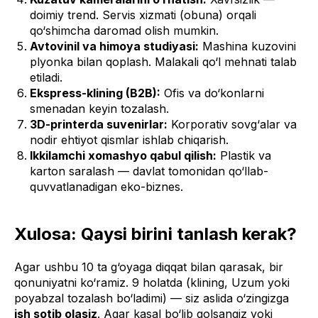
doimiy trend. Servis xizmati (obuna) orqali
qo‘shimcha daromad olish mumkin.
Avtovinil va himoya studiyasi:
Mashina kuzovini
plyonka bilan qoplash. Malakali qo‘l mehnati talab
etiladi.
Ekspress-klining (B2B):
Ofis va do‘konlarni
smenadan keyin tozalash.
3D-printerda suvenirlar:
Korporativ sovg‘alar va
nodir ehtiyot qismlar ishlab chiqarish.
Ikkilamchi xomashyo qabul qilish:
Plastik va
karton saralash — davlat tomonidan qo‘llab-
quvvatlanadigan eko-biznes.
Xulosa: Qaysi birini tanlash kerak?
Agar ushbu 10 ta g‘oyaga diqqat bilan qarasak, bir
qonuniyatni ko‘ramiz. 9 holatda (klining, Uzum yoki
poyabzal tozalash bo‘ladimi) — siz aslida o‘zingizga
ish sotib olasiz
. Agar kasal bo‘lib qolsangiz yoki