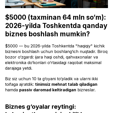
$5000 (taxminan 64 mln so‘m):
2026-yilda Toshkentda qanday
biznes boshlash mumkin?
$5000 — bu 2026-yilda Toshkentda "haqiqiy" kichik
biznesni boshlash uchun boshlang‘ich nuqtadir. Biroq
bozor o‘zgardi: ijara haqi oshdi, qahvaxonalar va
elektronika do‘konlari o‘rtasidagi raqobat maksimal
darajaga yetdi.
Biz siz uchun 10 ta g‘oyani to‘pladik va ularni ikki
toifaga ajratdik:
tinimsiz mehnat talab qiladigan
hamda
passiv daromad keltiradigan
bizneslar.
Biznes g‘oyalar reytingi: