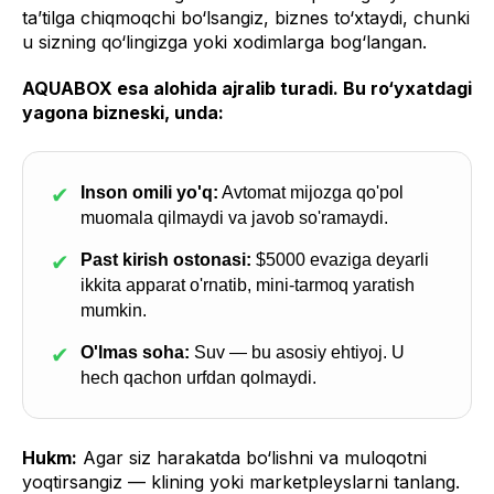
ta’tilga chiqmoqchi bo‘lsangiz, biznes to‘xtaydi, chunki
u sizning qo‘lingizga yoki xodimlarga bog‘langan.
AQUABOX esa alohida ajralib turadi. Bu ro‘yxatdagi
yagona bizneski, unda:
✔
Inson omili yo'q:
Avtomat mijozga qo'pol
muomala qilmaydi va javob so'ramaydi.
✔
Past kirish ostonasi:
$5000 evaziga deyarli
ikkita apparat o'rnatib, mini-tarmoq yaratish
mumkin.
✔
O'lmas soha:
Suv — bu asosiy ehtiyoj. U
hech qachon urfdan qolmaydi.
Hukm:
Agar siz harakatda bo‘lishni va muloqotni
yoqtirsangiz — klining yoki marketpleyslarni tanlang.