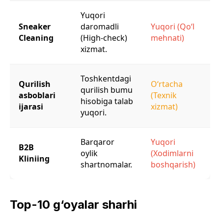
Yuqori
Sneaker
daromadli
Yuqori (Qo‘l
Cleaning
(High-check)
mehnati)
xizmat.
Toshkentdagi
Qurilish
O‘rtacha
qurilish bumu
asboblari
(Texnik
hisobiga talab
ijarasi
xizmat)
yuqori.
Barqaror
Yuqori
B2B
oylik
(Xodimlarni
Kliniing
shartnomalar.
boshqarish)
Top-10 g‘oyalar sharhi