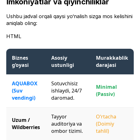
Imkoniyatlar va qiyinchiliklar
Ushbu jadval orqali qaysi yo‘nalish sizga mos kelishini
aniqlab oling:
HTML
Biznes
Asosiy
Murakkablik
g‘oyasi
ustunligi
darajasi
AQUABOX
Sotuvchisiz
Minimal
(Suv
ishlaydi, 24/7
(Passiv)
vendingi)
daromad.
Tayyor
O‘rtacha
Uzum /
auditoriya va
(Doimiy
Wildberries
ombor tizimi.
tahlil)