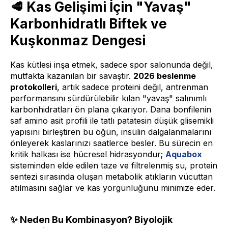
🥩 Kas Gelişimi İçin "Yavaş"
Karbonhidratlı Biftek ve
Kuşkonmaz Dengesi
Kas kütlesi inşa etmek, sadece spor salonunda değil,
mutfakta kazanılan bir savaştır.
2026 beslenme
protokolleri
, artık sadece proteini değil, antrenman
performansını sürdürülebilir kılan "yavaş" salınımlı
karbonhidratları ön plana çıkarıyor. Dana bonfilenin
saf amino asit profili ile tatlı patatesin düşük glisemikli
yapısını birleştiren bu öğün, insülin dalgalanmalarını
önleyerek kaslarınızı saatlerce besler. Bu sürecin en
kritik halkası ise hücresel hidrasyondur;
Aquabox
sisteminden elde edilen taze ve filtrelenmiş su, protein
sentezi sırasında oluşan metabolik atıkların vücuttan
atılmasını sağlar ve kas yorgunluğunu minimize eder.
✨ Neden Bu Kombinasyon? Biyolojik