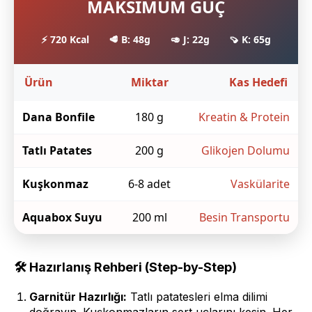
MAKSIMUM GÜÇ
⚡ 720 Kcal
🥩 B: 48g
🥑 J: 22g
🍠 K: 65g
Ürün
Miktar
Kas Hedefi
Dana Bonfile
180 g
Kreatin & Protein
Tatlı Patates
200 g
Glikojen Dolumu
Kuşkonmaz
6-8 adet
Vaskülarite
Aquabox Suyu
200 ml
Besin Transportu
🛠 Hazırlanış Rehberi (Step-by-Step)
Garnitür Hazırlığı:
Tatlı patatesleri elma dilimi
doğrayın. Kuşkonmazların sert uçlarını kesin. Her